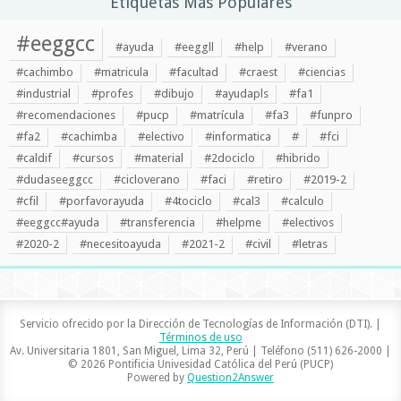
Etiquetas Más Populares
#eeggcc
#ayuda
#eeggll
#help
#verano
#cachimbo
#matricula
#facultad
#craest
#ciencias
#industrial
#profes
#dibujo
#ayudapls
#fa1
#recomendaciones
#pucp
#matrícula
#fa3
#funpro
#fa2
#cachimba
#electivo
#informatica
#
#fci
#caldif
#cursos
#material
#2dociclo
#hibrido
#dudaseeggcc
#cicloverano
#faci
#retiro
#2019-2
#cfil
#porfavorayuda
#4tociclo
#cal3
#calculo
#eeggcc#ayuda
#transferencia
#helpme
#electivos
#2020-2
#necesitoayuda
#2021-2
#civil
#letras
Servicio ofrecido por la Dirección de Tecnologías de Información (DTI). |
Términos de uso
Av. Universitaria 1801, San Miguel, Lima 32, Perú | Teléfono (511) 626-2000 |
© 2026 Pontificia Univesidad Católica del Perú (PUCP)
Powered by
Question2Answer