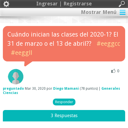
Ingresar | Registrarse
Mostrar Menú
Cuándo inician las clases del 2020-1? El
31 de marzo o el 13 de abril??
#eeggcc
#eeggll
0
preguntado
Mar 30, 2020
por
Diego Mamani
(
78
puntos)
|
Generales
Ciencias
3 Respuestas