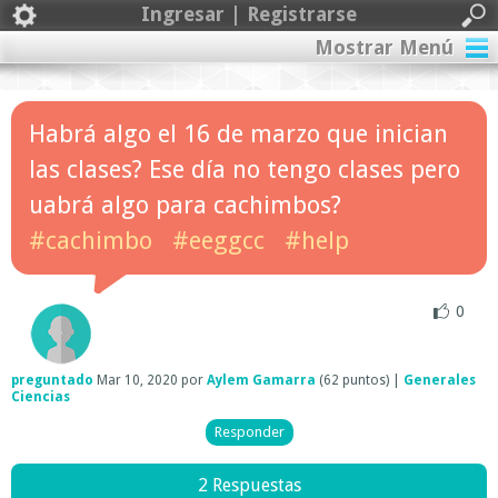
Ingresar | Registrarse
Mostrar Menú
Habrá algo el 16 de marzo que inician
las clases? Ese día no tengo clases pero
uabrá algo para cachimbos?
#cachimbo
#eeggcc
#help
0
preguntado
Mar 10, 2020
por
Aylem Gamarra
(
62
puntos)
|
Generales
Ciencias
2 Respuestas