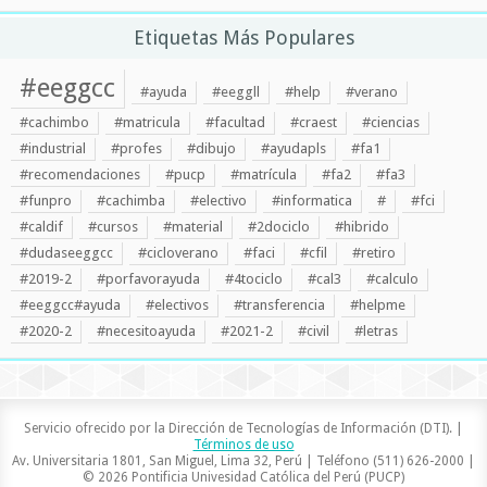
Etiquetas Más Populares
#eeggcc
#ayuda
#eeggll
#help
#verano
#cachimbo
#matricula
#facultad
#craest
#ciencias
#industrial
#profes
#dibujo
#ayudapls
#fa1
#recomendaciones
#pucp
#matrícula
#fa2
#fa3
#funpro
#cachimba
#electivo
#informatica
#
#fci
#caldif
#cursos
#material
#2dociclo
#hibrido
#dudaseeggcc
#cicloverano
#faci
#cfil
#retiro
#2019-2
#porfavorayuda
#4tociclo
#cal3
#calculo
#eeggcc#ayuda
#electivos
#transferencia
#helpme
#2020-2
#necesitoayuda
#2021-2
#civil
#letras
Servicio ofrecido por la Dirección de Tecnologías de Información (DTI). |
Términos de uso
Av. Universitaria 1801, San Miguel, Lima 32, Perú | Teléfono (511) 626-2000 |
© 2026 Pontificia Univesidad Católica del Perú (PUCP)