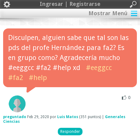
Ingresar | Registrarse
Mostrar Menú
Disculpen, alguien sabe que tal son las
pds del profe Hernández para fa2? Es
en grupo como? Agradecería mucho
#eeggcc #fa2 #help xd
#eeggcc
#fa2
#help
0
preguntado
Feb 29, 2020
por
Luis Matos
(
351
puntos)
|
Generales
Ciencias