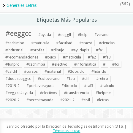
(562)
Generales Letras
Etiquetas Más Populares
#eeggcc
#ayuda
#eeggll
#help
#verano
#cachimbo
#matricula
#facultad
#craest
#ciencias
#industrial
#profes
#dibujo
#ayudapls
#fa1
#recomendaciones
#pucp
#matrícula
#fa2
#fa3
#funpro
#cachimba
#electivo
#informatica
#
#fci
#caldif
#cursos
#material
#2dociclo
#hibrido
#dudaseeggcc
#cicloverano
#faci
#cfil
#retiro
#2019-2
#porfavorayuda
#4tociclo
#cal3
#calculo
#eeggcc#ayuda
#electivos
#transferencia
#helpme
#2020-2
#necesitoayuda
#2021-2
#civil
#letras
Servicio ofrecido por la Dirección de Tecnologías de Información (DTI). |
Términos de uso