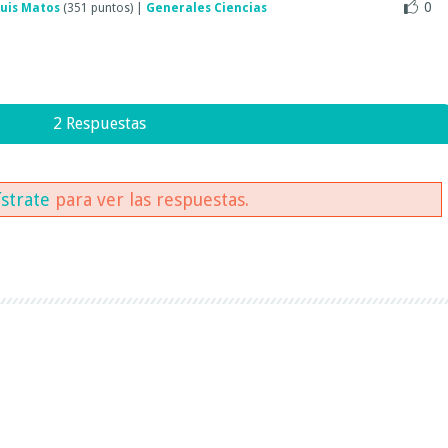
0
uis Matos
(
351
puntos)
|
Generales Ciencias
2 Respuestas
ístrate
para ver las respuestas.