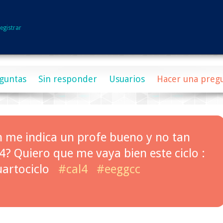
egistrar
guntas
Sin responder
Usuarios
Hacer una preg
n me indica un profe bueno y no tan
4? Quiero que me vaya bien este ciclo :
uartociclo
#cal4
#eeggcc