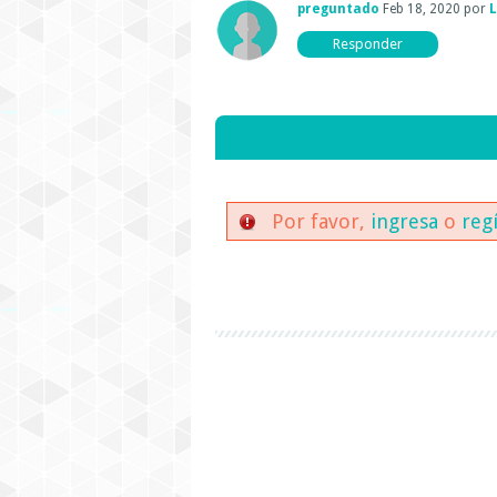
preguntado
Feb 18, 2020
por
L
Por favor,
ingresa
o
reg