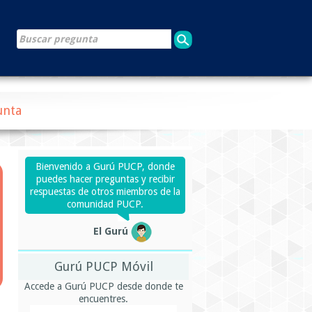
unta
Bienvenido a Gurú PUCP, donde
puedes hacer preguntas y recibir
respuestas de otros miembros de la
comunidad PUCP.
El Gurú
Gurú PUCP Móvil
Accede a Gurú PUCP desde donde te
encuentres.