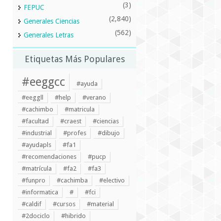
(3)
FEPUC
(2,840)
Generales Ciencias
(562)
Generales Letras
Etiquetas Más Populares
#eeggcc
#ayuda
#eeggll
#help
#verano
#cachimbo
#matricula
#facultad
#craest
#ciencias
#industrial
#profes
#dibujo
#ayudapls
#fa1
#recomendaciones
#pucp
#matrícula
#fa2
#fa3
#funpro
#cachimba
#electivo
#informatica
#
#fci
#caldif
#cursos
#material
#2dociclo
#hibrido