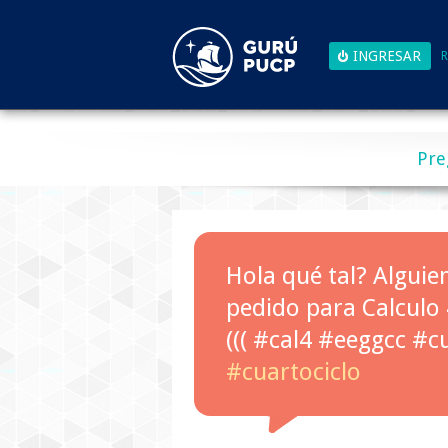
R
Pre
Hola qué tal? Alguie
pedido para Calculo 
((( #cal4 #eeggcc #c
#cuartociclo