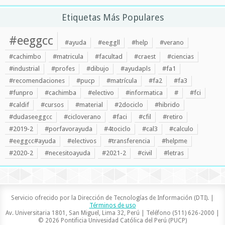
Etiquetas Más Populares
#eeggcc
#ayuda
#eeggll
#help
#verano
#cachimbo
#matricula
#facultad
#craest
#ciencias
#industrial
#profes
#dibujo
#ayudapls
#fa1
#recomendaciones
#pucp
#matrícula
#fa2
#fa3
#funpro
#cachimba
#electivo
#informatica
#
#fci
#caldif
#cursos
#material
#2dociclo
#hibrido
#dudaseeggcc
#cicloverano
#faci
#cfil
#retiro
#2019-2
#porfavorayuda
#4tociclo
#cal3
#calculo
#eeggcc#ayuda
#electivos
#transferencia
#helpme
#2020-2
#necesitoayuda
#2021-2
#civil
#letras
Servicio ofrecido por la Dirección de Tecnologías de Información (DTI). |
Términos de uso
Av. Universitaria 1801, San Miguel, Lima 32, Perú | Teléfono (511) 626-2000 |
© 2026 Pontificia Univesidad Católica del Perú (PUCP)