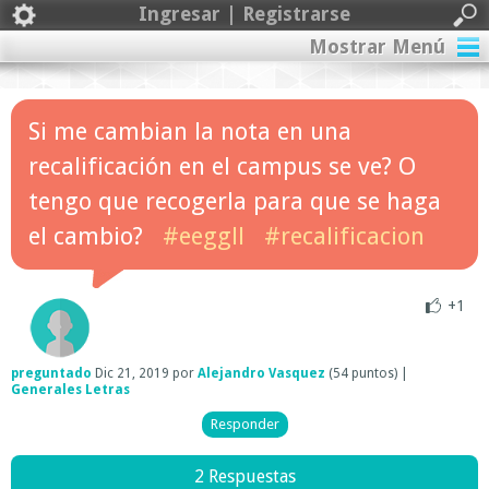
Ingresar | Registrarse
Mostrar Menú
Si me cambian la nota en una
recalificación en el campus se ve? O
tengo que recogerla para que se haga
el cambio?
#eeggll
#recalificacion
+1
preguntado
Dic 21, 2019
por
Alejandro Vasquez
(
54
puntos)
|
Generales Letras
2 Respuestas