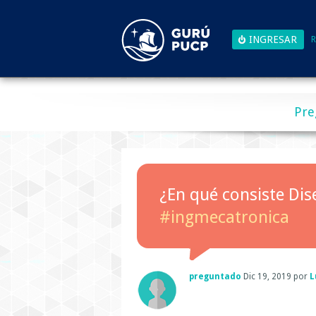
R
Pre
¿En qué consiste Dis
#ingmecatronica
preguntado
Dic 19, 2019
por
L