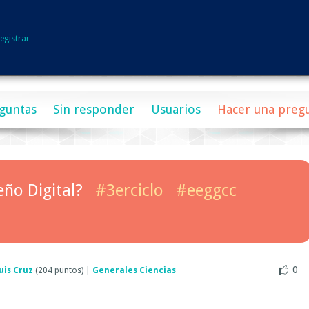
egistrar
guntas
Sin responder
Usuarios
Hacer una preg
eño Digital?
#3erciclo
#eeggcc
0
uis Cruz
(
204
puntos)
|
Generales Ciencias