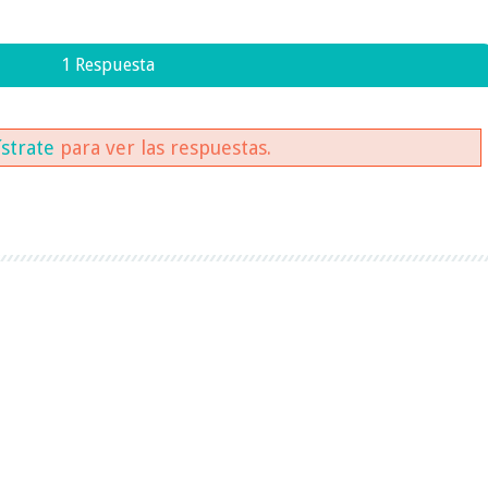
1 Respuesta
ístrate
para ver las respuestas.