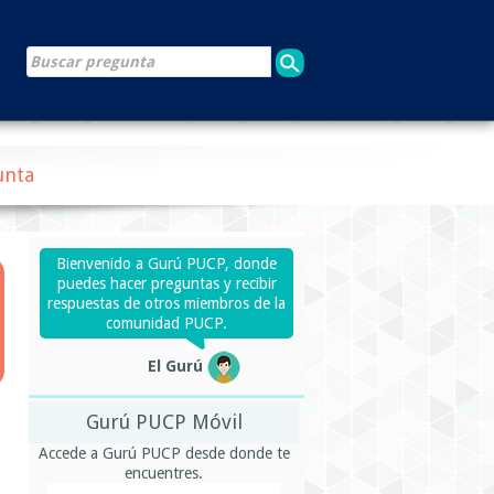
unta
Bienvenido a Gurú PUCP, donde
puedes hacer preguntas y recibir
respuestas de otros miembros de la
comunidad PUCP.
El Gurú
Gurú PUCP Móvil
Accede a Gurú PUCP desde donde te
encuentres.