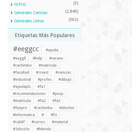
(3)
FEPUC
(2,840)
Generales Ciencias
(562)
Generales Letras
Etiquetas Más Populares
#eeggcc
#ayuda
#eeggll
#help
#verano
#cachimbo
#matricula
#facultad
#craest
#ciencias
#industrial
#profes
#dibujo
#ayudapls
#fa1
#recomendaciones
#pucp
#matrícula
#fa2
#fa3
#funpro
#cachimba
#electivo
#informatica
#
#fci
#caldif
#cursos
#material
#2dociclo
#hibrido