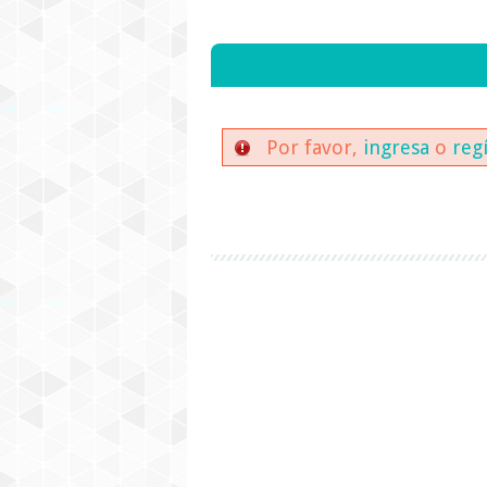
Por favor,
ingresa
o
reg