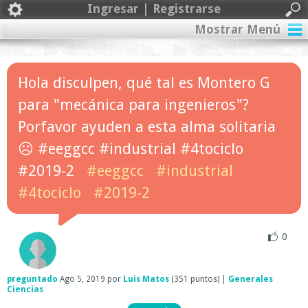
Ingresar | Registrarse
Mostrar Menú
Hola disculpen, qué tal es Montero G
para "mecánica para ingenieros"?
Porfavor ayuden a esta alma solitaria
☹️ #eeggcc #industrial #4tociclo
#2019-2
#eeggcc
#industrial
#4tociclo
#2019-2
0
preguntado
Ago 5, 2019
por
Luis Matos
(
351
puntos)
|
Generales
Ciencias