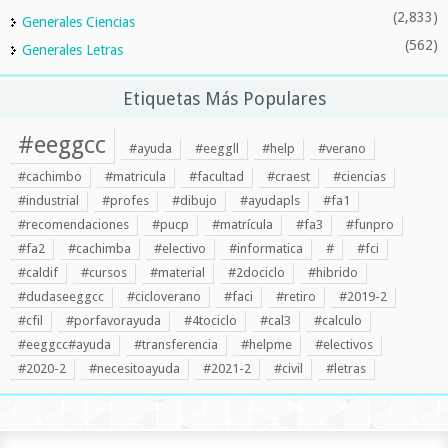
(2,833)
Generales Ciencias
(562)
Generales Letras
Etiquetas Más Populares
#eeggcc
#ayuda
#eeggll
#help
#verano
#cachimbo
#matricula
#facultad
#craest
#ciencias
#industrial
#profes
#dibujo
#ayudapls
#fa1
#recomendaciones
#pucp
#matrícula
#fa3
#funpro
#fa2
#cachimba
#electivo
#informatica
#
#fci
#caldif
#cursos
#material
#2dociclo
#hibrido
#dudaseeggcc
#cicloverano
#faci
#retiro
#2019-2
#cfil
#porfavorayuda
#4tociclo
#cal3
#calculo
#eeggcc#ayuda
#transferencia
#helpme
#electivos
#2020-2
#necesitoayuda
#2021-2
#civil
#letras