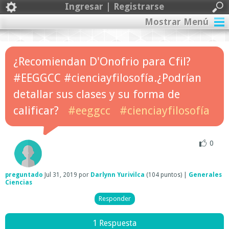
Ingresar | Registrarse
Mostrar Menú
¿Recomiendan D'Onofrio para Cfil?
#EEGGCC #cienciayfilosofía.¿Podrían
detallar sus clases y su forma de
calificar?
#eeggcc
#cienciayfilosofía
0
preguntado
Jul 31, 2019
por
Darlynn Yurivilca
(
104
puntos)
|
Generales
Ciencias
1 Respuesta