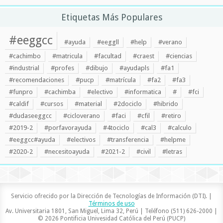
Etiquetas Más Populares
#eeggcc
#ayuda
#eeggll
#help
#verano
#cachimbo
#matricula
#facultad
#craest
#ciencias
#industrial
#profes
#dibujo
#ayudapls
#fa1
#recomendaciones
#pucp
#matrícula
#fa2
#fa3
#funpro
#cachimba
#electivo
#informatica
#
#fci
#caldif
#cursos
#material
#2dociclo
#hibrido
#dudaseeggcc
#cicloverano
#faci
#cfil
#retiro
#2019-2
#porfavorayuda
#4tociclo
#cal3
#calculo
#eeggcc#ayuda
#electivos
#transferencia
#helpme
#2020-2
#necesitoayuda
#2021-2
#civil
#letras
Servicio ofrecido por la Dirección de Tecnologías de Información (DTI). |
Términos de uso
Av. Universitaria 1801, San Miguel, Lima 32, Perú | Teléfono (511) 626-2000 |
© 2026 Pontificia Univesidad Católica del Perú (PUCP)