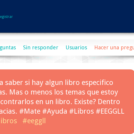
egistrar
guntas
Sin responder
Usuarios
Hacer una preg
 saber si hay algun libro especifico
ras. Mas o menos los temas que estoy
contrarlos en un libro. Existe? Dentro
racias. #Mate #Ayuda #Libros #EEGGLL
libros
#eeggll