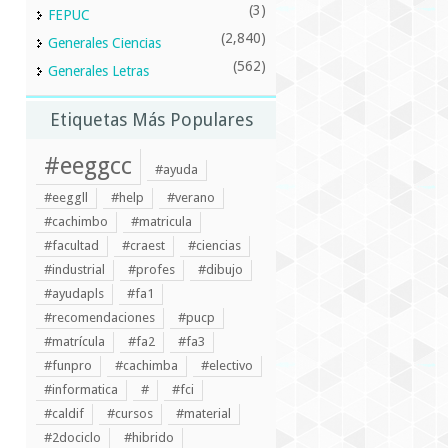
(3)
FEPUC
(2,840)
Generales Ciencias
(562)
Generales Letras
Etiquetas Más Populares
#eeggcc
#ayuda
#eeggll
#help
#verano
#cachimbo
#matricula
#facultad
#craest
#ciencias
#industrial
#profes
#dibujo
#ayudapls
#fa1
#recomendaciones
#pucp
#matrícula
#fa2
#fa3
#funpro
#cachimba
#electivo
#informatica
#
#fci
#caldif
#cursos
#material
#2dociclo
#hibrido