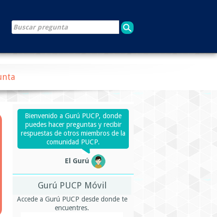
unta
Bienvenido a Gurú PUCP, donde
puedes hacer preguntas y recibir
respuestas de otros miembros de la
comunidad PUCP.
El Gurú
Gurú PUCP Móvil
Accede a Gurú PUCP desde donde te
encuentres.