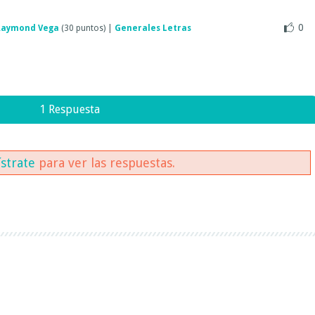
0
Raymond Vega
(
30
puntos)
|
Generales Letras
1 Respuesta
ístrate
para ver las respuestas.