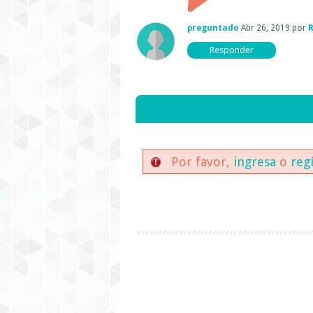
preguntado
Abr 26, 2019
por
Por favor,
ingresa
o
reg