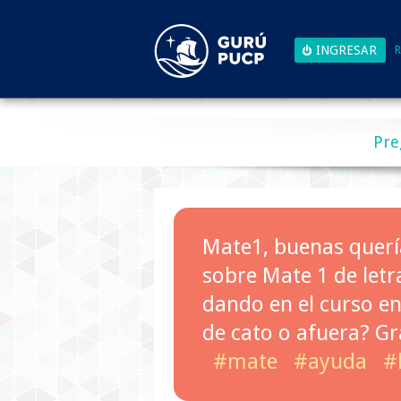
R
Pre
Mate1, buenas quería
sobre Mate 1 de let
dando en el curso en
de cato o afuera? G
#mate
#ayuda
#