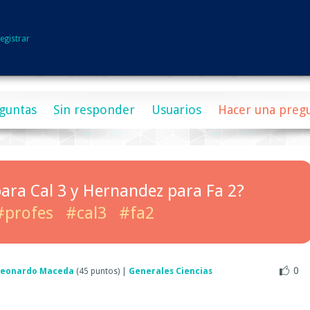
egistrar
guntas
Sin responder
Usuarios
Hacer una preg
ara Cal 3 y Hernandez para Fa 2?
#profes
#cal3
#fa2
0
Leonardo Maceda
(
45
puntos)
|
Generales Ciencias