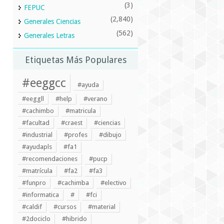
(3)
FEPUC
(2,840)
Generales Ciencias
(562)
Generales Letras
Etiquetas Más Populares
#eeggcc
#ayuda
#eeggll
#help
#verano
#cachimbo
#matricula
#facultad
#craest
#ciencias
#industrial
#profes
#dibujo
#ayudapls
#fa1
#recomendaciones
#pucp
#matrícula
#fa2
#fa3
#funpro
#cachimba
#electivo
#informatica
#
#fci
#caldif
#cursos
#material
#2dociclo
#hibrido