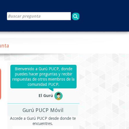
unta
Bienvenido a Gurú PUCP, donde
puedes hacer preguntas y recibir
respuestas de otros miembros de la
comunidad PUCP.
El Gurú
Gurú PUCP Móvil
Accede a Gurú PUCP desde donde te
encuentres.