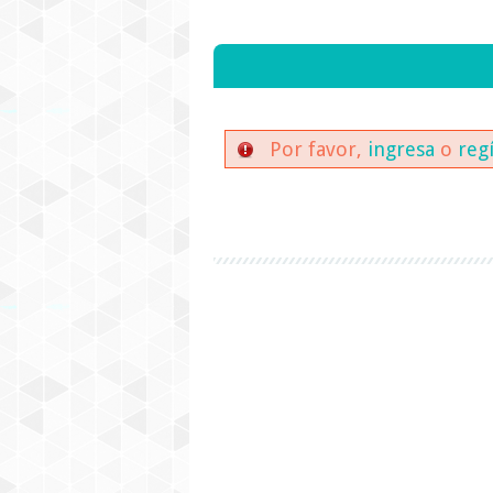
Por favor,
ingresa
o
reg