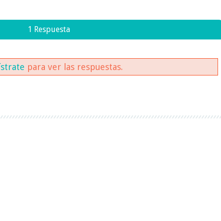
1 Respuesta
ístrate
para ver las respuestas.