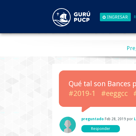
R
Pre
Qué tal son Bances p
#2019-1
#eeggcc
preguntado
Feb 28, 2019
por