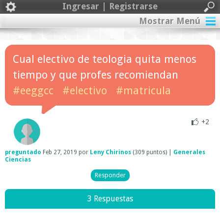
Ingresar | Registrarse
Mostrar Menú
Cual electivo de teologia quita menos
tiempo y que profes recomiendan
#eeggcc
#electivo
#matricula
+2
preguntado
Feb 27, 2019
por
Leny Chirinos
(
309
puntos)
|
Generales
Ciencias
3 Respuestas