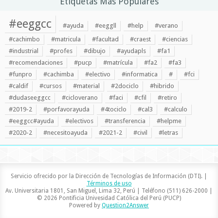
Etiquetas Más Populares
#eeggcc
#ayuda
#eeggll
#help
#verano
#cachimbo
#matricula
#facultad
#craest
#ciencias
#industrial
#profes
#dibujo
#ayudapls
#fa1
#recomendaciones
#pucp
#matrícula
#fa2
#fa3
#funpro
#cachimba
#electivo
#informatica
#
#fci
#caldif
#cursos
#material
#2dociclo
#hibrido
#dudaseeggcc
#cicloverano
#faci
#cfil
#retiro
#2019-2
#porfavorayuda
#4tociclo
#cal3
#calculo
#eeggcc#ayuda
#electivos
#transferencia
#helpme
#2020-2
#necesitoayuda
#2021-2
#civil
#letras
Servicio ofrecido por la Dirección de Tecnologías de Información (DTI). |
Términos de uso
Av. Universitaria 1801, San Miguel, Lima 32, Perú | Teléfono (511) 626-2000 |
© 2026 Pontificia Univesidad Católica del Perú (PUCP)
Powered by
Question2Answer