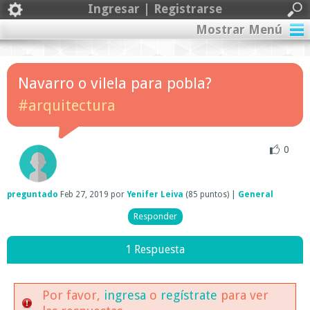
Ingresar | Registrarse
Mostrar Menú
Navarro o vilela para pobla?
#arquitectura
0
preguntado
Feb 27, 2019
por
Yenifer Leiva
(
85
puntos)
|
General
1 Respuesta
Por favor,
ingresa
o
regístrate
para ver