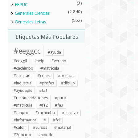
(3)
FEPUC
(2,840)
Generales Ciencias
(562)
Generales Letras
Etiquetas Más Populares
#eeggcc
#ayuda
#eeggll
#help
#verano
#cachimbo
#matricula
#facultad
#craest
#ciencias
#industrial
#profes
#dibujo
#ayudapls
#fa1
#recomendaciones
#pucp
#matrícula
#fa2
#fa3
#funpro
#cachimba
#electivo
#informatica
#
#fci
#caldif
#cursos
#material
#2dociclo
#hibrido