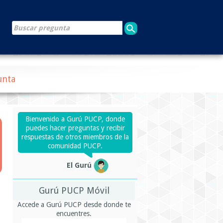
unta
Bienvenido a Gurú PUCP, donde
puedes hacer preguntas y recibir
respuestas de otros miembros de la
comunidad PUCP.
El Gurú
Gurú PUCP Móvil
Accede a Gurú PUCP desde donde te
encuentres.