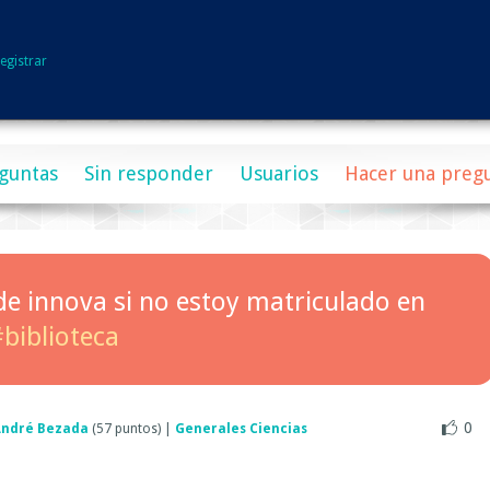
egistrar
guntas
Sin responder
Usuarios
Hacer una preg
de innova si no estoy matriculado en
biblioteca
0
André Bezada
(
57
puntos)
|
Generales Ciencias