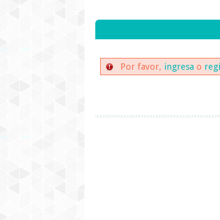
Por favor,
ingresa
o
reg