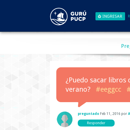
R
Pre
¿Puedo sacar libros 
verano?
#eeggcc
#
preguntado
Feb 11, 2016
por