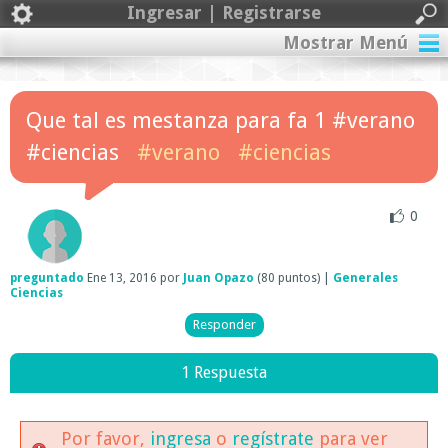
Ingresar | Registrarse
Mostrar Menú
Que tal es mestanza para fa 1 #verano
#ciencias
#verano
#ciencias
0
preguntado
Ene 13, 2016
por
Juan Opazo
(
80
puntos)
|
Generales
Ciencias
1 Respuesta
Por favor,
ingresa
o
regístrate
para ver