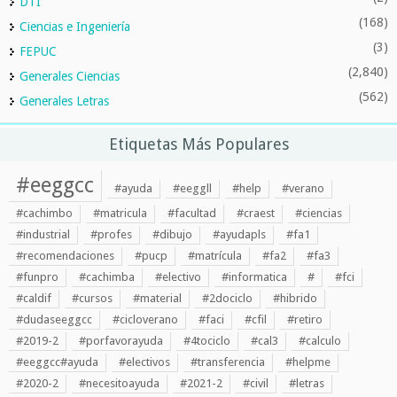
DTI
(168)
Ciencias e Ingeniería
(3)
FEPUC
(2,840)
Generales Ciencias
(562)
Generales Letras
Etiquetas Más Populares
#eeggcc
#ayuda
#eeggll
#help
#verano
#cachimbo
#matricula
#facultad
#craest
#ciencias
#industrial
#profes
#dibujo
#ayudapls
#fa1
#recomendaciones
#pucp
#matrícula
#fa2
#fa3
#funpro
#cachimba
#electivo
#informatica
#
#fci
#caldif
#cursos
#material
#2dociclo
#hibrido
#dudaseeggcc
#cicloverano
#faci
#cfil
#retiro
#2019-2
#porfavorayuda
#4tociclo
#cal3
#calculo
#eeggcc#ayuda
#electivos
#transferencia
#helpme
#2020-2
#necesitoayuda
#2021-2
#civil
#letras