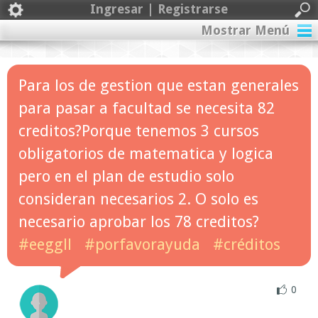
Ingresar | Registrarse
Mostrar Menú
Para los de gestion que estan generales
para pasar a facultad se necesita 82
creditos?Porque tenemos 3 cursos
obligatorios de matematica y logica
pero en el plan de estudio solo
consideran necesarios 2. O solo es
necesario aprobar los 78 creditos?
#eeggll
#porfavorayuda
#créditos
0