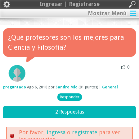
Ingresar | Registrarse
Mostrar Menú
¿Qué profesores son los mejores para
Ciencia y Filosofía?
0
preguntado
Ago 6, 2018
por
Sandro Mio
(
81
puntos)
|
General
2 Respuestas
Por favor,
ingresa
o
regístrate
para ver