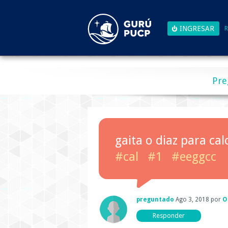
R
Pre
gaita o diaz para cal
#cal
#1
#eeggcc
preguntado
Ago 3, 2018
por
O