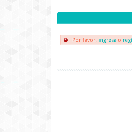
Por favor,
ingresa
o
reg