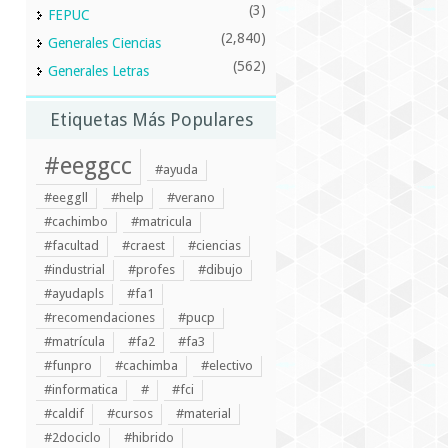
(3)
FEPUC
(2,840)
Generales Ciencias
(562)
Generales Letras
Etiquetas Más Populares
#eeggcc
#ayuda
#eeggll
#help
#verano
#cachimbo
#matricula
#facultad
#craest
#ciencias
#industrial
#profes
#dibujo
#ayudapls
#fa1
#recomendaciones
#pucp
#matrícula
#fa2
#fa3
#funpro
#cachimba
#electivo
#informatica
#
#fci
#caldif
#cursos
#material
#2dociclo
#hibrido