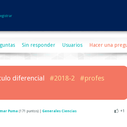
egistrar
guntas
Sin responder
Usuarios
Hacer una preg
culo diferencial
#2018-2
#profes
+1
mar Puma
(
171
puntos)
|
Generales Ciencias