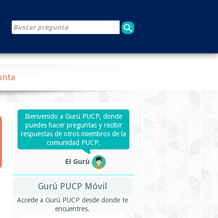
unta
Bienvenido a Gurú PUCP, donde
puedes hacer preguntas y recibir
respuestas de otros miembros de la
comunidad PUCP.
El Gurú
Gurú PUCP Móvil
Accede a Gurú PUCP desde donde te
encuentres.