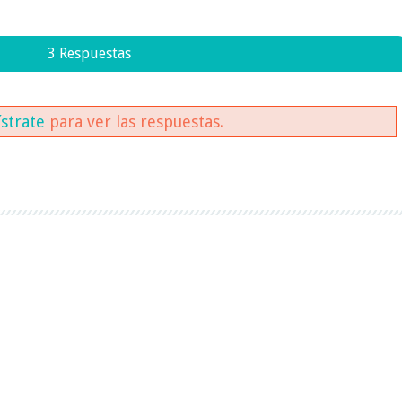
3 Respuestas
ístrate
para ver las respuestas.