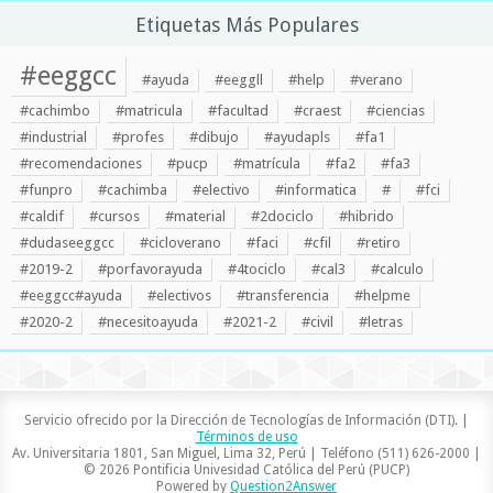
Etiquetas Más Populares
#eeggcc
#ayuda
#eeggll
#help
#verano
#cachimbo
#matricula
#facultad
#craest
#ciencias
#industrial
#profes
#dibujo
#ayudapls
#fa1
#recomendaciones
#pucp
#matrícula
#fa2
#fa3
#funpro
#cachimba
#electivo
#informatica
#
#fci
#caldif
#cursos
#material
#2dociclo
#hibrido
#dudaseeggcc
#cicloverano
#faci
#cfil
#retiro
#2019-2
#porfavorayuda
#4tociclo
#cal3
#calculo
#eeggcc#ayuda
#electivos
#transferencia
#helpme
#2020-2
#necesitoayuda
#2021-2
#civil
#letras
Servicio ofrecido por la Dirección de Tecnologías de Información (DTI). |
Términos de uso
Av. Universitaria 1801, San Miguel, Lima 32, Perú | Teléfono (511) 626-2000 |
© 2026 Pontificia Univesidad Católica del Perú (PUCP)
Powered by
Question2Answer