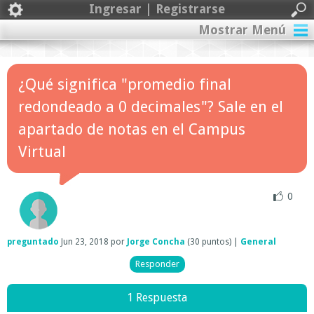
Ingresar | Registrarse
Mostrar Menú
¿Qué significa "promedio final
redondeado a 0 decimales"? Sale en el
apartado de notas en el Campus
Virtual
0
preguntado
Jun 23, 2018
por
Jorge Concha
(
30
puntos)
|
General
1 Respuesta