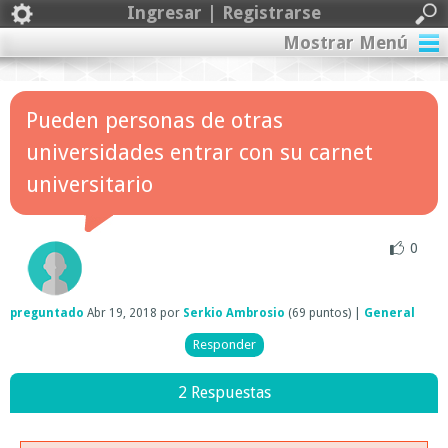
Ingresar | Registrarse
Mostrar Menú
Pueden personas de otras
universidades entrar con su carnet
universitario
0
preguntado
Abr 19, 2018
por
Serkio Ambrosio
(
69
puntos)
|
General
2 Respuestas