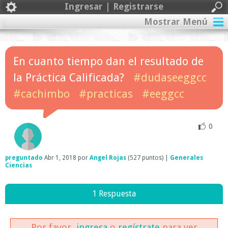
Ingresar | Registrarse
Mostrar Menú
En cuanto tiempo dan el resultado de
la Práctica Calificada?
#dudaseeggcc
#cachimbo
#practicas
#eeggcc
0
preguntado
Abr 1, 2018
por
Angel Rojas
(
527
puntos)
|
Generales
Ciencias
1 Respuesta
Por favor,
ingresa
o
regístrate
para ver