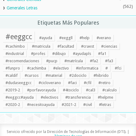
(562)
Generales Letras
Etiquetas Más Populares
#eeggcc
#ayuda
#eeggll
#help
#verano
#cachimbo
#matricula
#facultad
#craest
#ciencias
#industrial
#profes
#dibujo
#ayudapls
#fa1
#recomendaciones
#pucp
#matrícula
#fa2
#fa3
#funpro
#cachimba
#electivo
#informatica
#
#fci
#caldif
#cursos
#material
#2dociclo
#hibrido
#dudaseeggcc
#cicloverano
#faci
#cfil
#retiro
#2019-2
#porfavorayuda
#4tociclo
#cal3
#calculo
#eeggcc#ayuda
#electivos
#transferencia
#helpme
#2020-2
#necesitoayuda
#2021-2
#civil
#letras
Servicio ofrecido por la Dirección de Tecnologías de Información (DTI). |