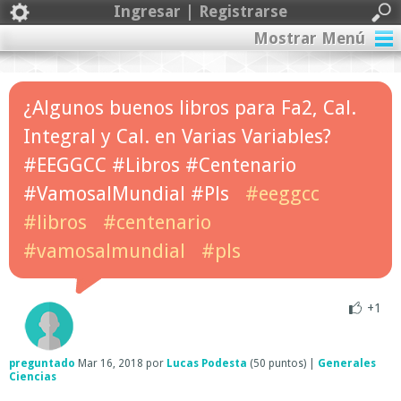
Ingresar | Registrarse
Mostrar Menú
¿Algunos buenos libros para Fa2, Cal.
Integral y Cal. en Varias Variables?
#EEGGCC #Libros #Centenario
#VamosalMundial #Pls
#eeggcc
#libros
#centenario
#vamosalmundial
#pls
+1
preguntado
Mar 16, 2018
por
Lucas Podesta
(
50
puntos)
|
Generales
Ciencias