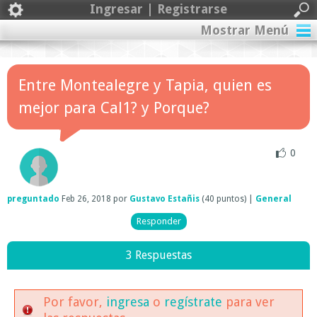
Ingresar | Registrarse
Mostrar Menú
Entre Montealegre y Tapia, quien es
mejor para Cal1? y Porque?
0
preguntado
Feb 26, 2018
por
Gustavo Estañis
(
40
puntos)
|
General
3 Respuestas
Por favor,
ingresa
o
regístrate
para ver