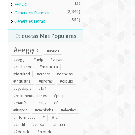
(3)
FEPUC
(2,840)
Generales Ciencias
(562)
Generales Letras
Etiquetas Más Populares
#eeggcc
#ayuda
#eeggll
#help
#verano
#cachimbo
#matricula
#facultad
#craest
#ciencias
#industrial
#profes
#dibujo
#ayudapls
#fa1
#recomendaciones
#pucp
#matrícula
#fa2
#fa3
#funpro
#cachimba
#electivo
#informatica
#
#fci
#caldif
#cursos
#material
#2dociclo
#hibrido