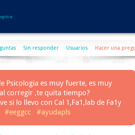
egistrar
guntas
Sin responder
Usuarios
Hacer una preg
de Psicologia es muy fuerte, es muy
al corregir ,te quita tiempo?
e si lo llevo con Cal 1,Fa1,lab de Fa1y
#eeggcc
#ayudapls