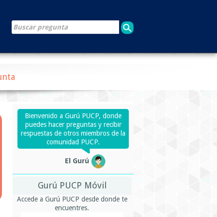
unta
Bienvenido a Gurú PUCP, donde
puedes hacer preguntas y recibir
respuestas de otros miembros de la
comunidad PUCP.
El Gurú
Gurú PUCP Móvil
Accede a Gurú PUCP desde donde te
encuentres.