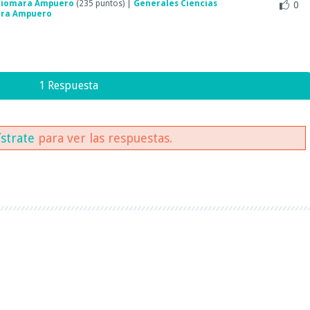
Xiomara Ampuero
(
235
puntos)
|
Generales Ciencias
0
ra Ampuero
1 Respuesta
ístrate
para ver las respuestas.