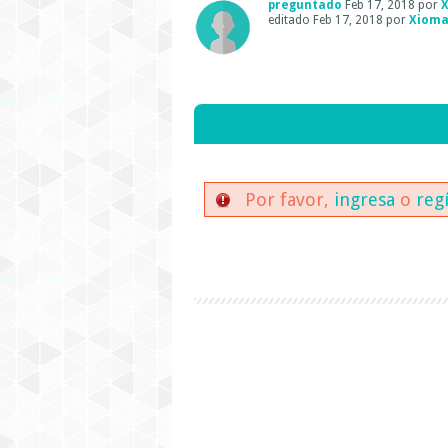
preguntado
Feb 17, 2018
por
editado
Feb 17, 2018
por
Xioma
Por favor,
ingresa
o
reg