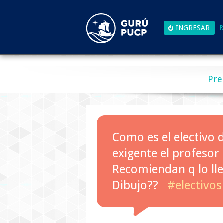
R
Pre
Como es el electivo 
exigente el profesor 
Recomiendan q lo llev
Dibujo??
#electivos