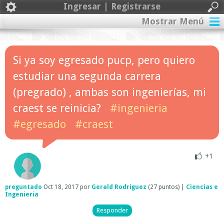
Ingresar | Registrarse
Mostrar Menú
Si ya soy egresado pucp, pero quiero
estudiar una segunda carrera
(pregrado) , ambas son ingenierías, mi
craest se reinicia?
#ingenieria
#egresado
#craest
+1
preguntado
Oct 18, 2017
por
Gerald Rodriguez
(
27
puntos)
|
Ciencias e
Ingeniería