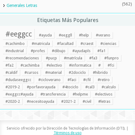
(562)
Generales Letras
Etiquetas Más Populares
#eeggcc
#ayuda
#eeggll
#help
#verano
#cachimbo
#matricula
#facultad
#craest
#ciencias
#industrial
#profes
#dibujo
#ayudapls
#fa1
#recomendaciones
#pucp
#matrícula
#fa3
#funpro
#fa2
#cachimba
#electivo
#informatica
#
#fci
#caldif
#cursos
#material
#2dociclo
#hibrido
#dudaseeggcc
#cicloverano
#faci
#cfil
#retiro
#2019-2
#porfavorayuda
#4tociclo
#cal3
#calculo
#eeggcc#ayuda
#transferencia
#helpme
#electivos
#2020-2
#necesitoayuda
#2021-2
#civil
#letras
Servicio ofrecido por la Dirección de Tecnologías de Información (DTI). |
Términos de uso