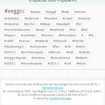
Etiquetas Más Populares
#eeggcc
#ayuda
#eeggll
#help
#verano
#cachimbo
#matricula
#facultad
#craest
#ciencias
#industrial
#profes
#dibujo
#ayudapls
#fa1
#recomendaciones
#pucp
#matrícula
#fa2
#fa3
#funpro
#cachimba
#electivo
#informatica
#
#fci
#caldif
#cursos
#material
#2dociclo
#hibrido
#dudaseeggcc
#cicloverano
#faci
#cfil
#retiro
#2019-2
#porfavorayuda
#4tociclo
#cal3
#calculo
#eeggcc#ayuda
#electivos
#transferencia
#helpme
#2020-2
#necesitoayuda
#2021-2
#civil
#letras
Servicio ofrecido por la Dirección de Tecnologías de Información (DTI). |
Términos de uso
Av. Universitaria 1801, San Miguel, Lima 32, Perú | Teléfono (511) 626-2000 |
© 2026 Pontificia Univesidad Católica del Perú (PUCP)
Powered by
Question2Answer