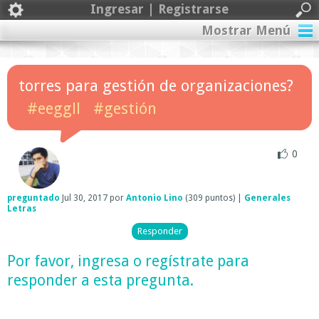
Ingresar | Registrarse
Mostrar Menú
torres para gestión de organizaciones?
#eeggll
#gestión
0
preguntado
Jul 30, 2017
por
Antonio Lino
(
309
puntos)
|
Generales
Letras
Por favor,
ingresa
o
regístrate
para
responder a esta pregunta.