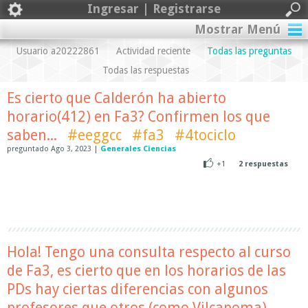
Ingresar | Registrarse
Mostrar Menú
Usuario a20222861
Actividad reciente
Todas las preguntas
Todas las respuestas
Es cierto que Calderón ha abierto
horario(412) en Fa3? Confirmen los que
saben...
#eeggcc
#fa3
#4tociclo
preguntado
Ago 3, 2023
|
Generales Ciencias
+1
2
respuestas
Hola! Tengo una consulta respecto al curso
de Fa3, es cierto que en los horarios de las
PDs hay ciertas diferencias con algunos
profesores que otros (como Vilcapoma),