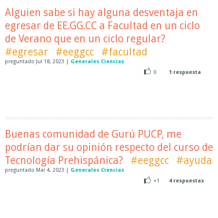
Alguien sabe si hay alguna desventaja en
egresar de EE.GG.CC a Facultad en un ciclo
de Verano que en un ciclo regular?
#egresar
#eeggcc
#facultad
preguntado
Jul 18, 2023
|
Generales Ciencias
0
1
respuesta
Buenas comunidad de Gurú PUCP, me
podrían dar su opinión respecto del curso de
Tecnología Prehispánica?
#eeggcc
#ayuda
preguntado
Mar 4, 2023
|
Generales Ciencias
+1
4
respuestas