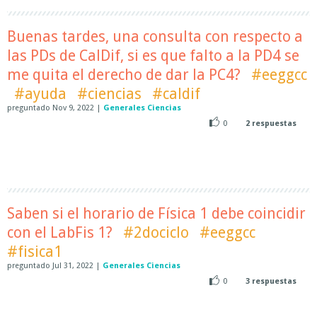
Buenas tardes, una consulta con respecto a
las PDs de CalDif, si es que falto a la PD4 se
me quita el derecho de dar la PC4?
#eeggcc
#ayuda
#ciencias
#caldif
preguntado
Nov 9, 2022
|
Generales Ciencias
0
2
respuestas
Saben si el horario de Física 1 debe coincidir
con el LabFis 1?
#2dociclo
#eeggcc
#fisica1
preguntado
Jul 31, 2022
|
Generales Ciencias
0
3
respuestas