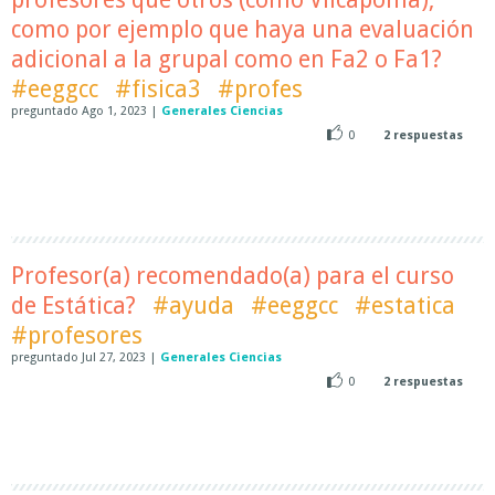
como por ejemplo que haya una evaluación
adicional a la grupal como en Fa2 o Fa1?
#eeggcc
#fisica3
#profes
preguntado
Ago 1, 2023
|
Generales Ciencias
0
2
respuestas
Profesor(a) recomendado(a) para el curso
de Estática?
#ayuda
#eeggcc
#estatica
#profesores
preguntado
Jul 27, 2023
|
Generales Ciencias
0
2
respuestas