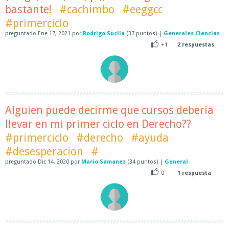
bastante!
#cachimbo
#eeggcc
#primerciclo
preguntado
Ene 17, 2021
por
Rodrigo Suclla
(
37
puntos)
|
Generales Ciencias
+1
2
respuestas
Alguien puede decirme que cursos deberia
llevar en mi primer ciclo en Derecho??
#primerciclo
#derecho
#ayuda
#desesperacion
#
preguntado
Dic 14, 2020
por
Mario Samanez
(
34
puntos)
|
General
0
1
respuesta