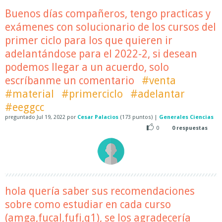
Buenos días compañeros, tengo practicas y
exámenes con solucionario de los cursos del
primer ciclo para los que quieren ir
adelantándose para el 2022-2, si desean
podemos llegar a un acuerdo, solo
escríbanme un comentario
#venta
#material
#primerciclo
#adelantar
#eeggcc
preguntado
Jul 19, 2022
por
Cesar Palacios
(
173
puntos)
|
Generales Ciencias
0
0
respuestas
hola quería saber sus recomendaciones
sobre como estudiar en cada curso
(amga,fucal,fufi,q1), se los agradecería