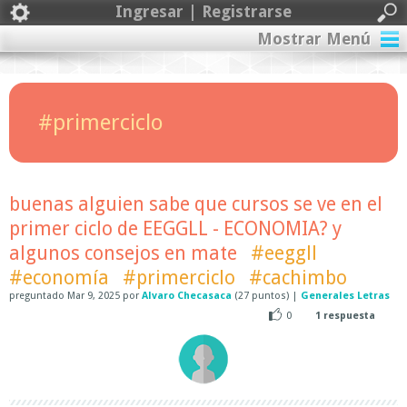
Ingresar | Registrarse
Mostrar Menú
#primerciclo
buenas alguien sabe que cursos se ve en el
primer ciclo de EEGGLL - ECONOMIA? y
algunos consejos en mate
#eeggll
#economía
#primerciclo
#cachimbo
preguntado
Mar 9, 2025
por
Alvaro Checasaca
(
27
puntos)
|
Generales Letras
0
1
respuesta