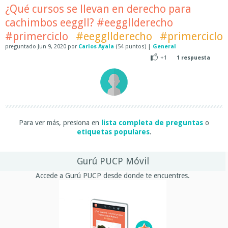
¿Qué cursos se llevan en derecho para
cachimbos eeggll? #eeggllderecho
#primerciclo
#eeggllderecho
#primerciclo
preguntado
Jun 9, 2020
por
Carlos Ayala
(
54
puntos)
|
General
+1
1
respuesta
Para ver más, presiona en
lista completa de preguntas
o
etiquetas populares
.
Gurú PUCP Móvil
Accede a Gurú PUCP desde donde te encuentres.