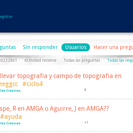
egistrar
guntas
Sin responder
Usuarios
Hacer una preg
a20222861
Actividad reciente
Todas las preguntas
Todas las res
levar topografia y campo de topografia en
eeggcc
#ciclo4
0
les Ciencias
spe, R en AMGA o Aguirre, J en AMGA??
#ayuda
+1
les Ciencias