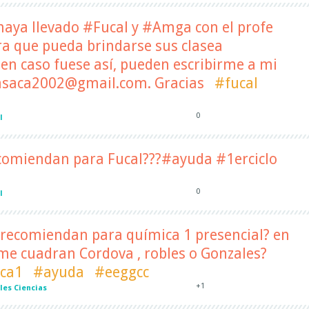
haya llevado #Fucal y #Amga con el profe
ra que pueda brindarse sus clasea
 en caso fuese así, pueden escribirme a mi
lasaca2002@gmail.com. Gracias
#fucal
0
l
ecomiendan para Fucal???#ayuda #1erciclo
0
l
 recomiendan para química 1 presencial? en
me cuadran Cordova , robles o Gonzales?
ca1
#ayuda
#eeggcc
+1
les Ciencias