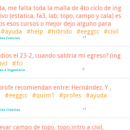
, me falta toda la malla de 4to ciclo de ing
ivo (estatica, fa3, lab, topo, campo y cala) es
dos esos cursos o mejor dejo alguno para
#ayuda
#help
#hibrido
#eeggcc
#civil
+1
les Ciencias
dios el 23-2, cuando saldria mi egreso? (ing
vil
#fci
0
as e Ingeniería
profe recomiendan entre: Hernández. Y ,
?
#eeggcc
#quim1
#profes
#ayuda
+1
les Ciencias
levar campo de topo, topo,intro a civil,