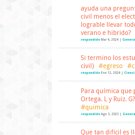
ayuda una pregunta
civil menos el elect
lograble llevar to
verano e hibrido?
respondido
Mar 4, 2024
|
Genera
Si termino los estu
civil)
#egreso
#ci
respondido
Ene 12, 2024
|
Cienci
Para química que 
Ortega. L y Ruiz. G
#quimica
respondido
Ago 3, 2023
|
Genera
Que tan difícil es l