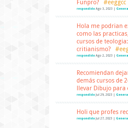
Funpro?
#eeggcc
respondido
Ago 3, 2023
|
Genera
Hola me podrian ex
como las practicas
cursos de teologia
critianismo?
#ee
respondido
Ago 2, 2023
|
Genera
Recomiendan dejar 
demás cursos de 2d
llevar Dibujo para e
respondido
Jul 29, 2023
|
Genera
Holi que profes r
respondido
Jul 27, 2023
|
Genera