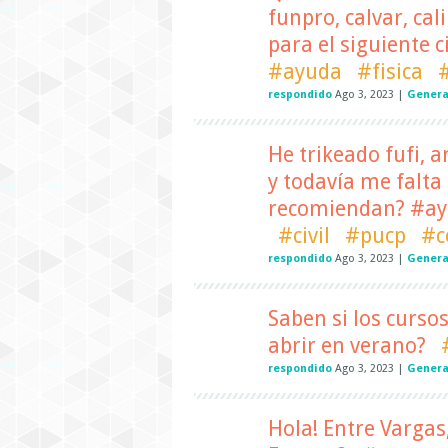
funpro, calvar, cal
para el siguiente 
#ayuda
#fisica
respondido
Ago 3, 2023
|
Genera
He trikeado fufi, a
y todavía me falta 
recomiendan? #ay
#civil
#pucp
#c
respondido
Ago 3, 2023
|
Genera
Saben si los curso
abrir en verano?
respondido
Ago 3, 2023
|
Genera
Hola! Entre Vargas