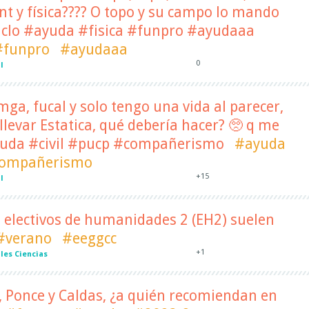
int y física???? O topo y su campo lo mando
ciclo #ayuda #fisica #funpro #ayudaaa
#funpro
#ayudaaa
0
l
mga, fucal y solo tengo una vida al parecer,
llevar Estatica, qué debería hacer? 🥺 q me
uda #civil #pucp #compañerismo
#ayuda
ompañerismo
+15
l
s electivos de humanidades 2 (EH2) suelen
#verano
#eeggcc
+1
les Ciencias
, Ponce y Caldas, ¿a quién recomiendan en