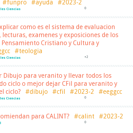
#funpro
#ayuda
#2023-2
0
les Ciencias
plicar como es el sistema de evaluacion
, lecturas, examenes y exposiciones de los
: Pensamiento Cristiano y Cultura y
ggcc
#teologia
+2
les Ciencias
Dibujo para veranito y llevar todos los
o ciclo o mejor dejar CFil para veranito y
l ciclo?
#dibujo
#cfil
#2023-2
#eeggcc
0
les Ciencias
ecomiendan para CALINT?
#calint
#2023-2
0
l