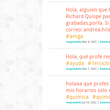
Hola, alguien que 
Richard Quispe pa
grabadas,porfa. Si
correo: andrea.hi
#amga
respondido
Mar 8, 2023
|
Genera
Hola, qué profe r
#ayuda
#1erciclo
respondido
Mar 7, 2023
|
Genera
holaaa que profes
mis horarios solo 
#quimica
#quimi
respondido
Jul 29, 2022
|
Genera