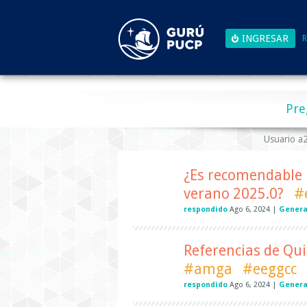
R
Pre
Usuario 
¿Es recomendable l
verano 2025.0?
#
respondido
Ago 6, 2024
|
Genera
Referencias de Qui
#amga
#eeggcc
respondido
Ago 6, 2024
|
Genera