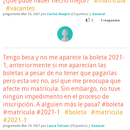
¿Qué pude haber hecho mejor?
#matricula
#vacantes
preguntado
Mar 25, 2021
por
Carlos Huayta
(
25
puntos)
|
General
0
1
respuesta
Tengo beca y no me aparece la boleta 2021-
1, anteriormente si me aparecían las
boletas a pesar de no tener que pagarlas
pero esta vez no, así que me preocupa que
afecte mi matrícula. Sin embargo, no tuve
ningún impedimento en el proceso de
inscripción. A alguien más le pasa? #boleta
#matricula #2021-1
#boleta
#matricula
#2021-1
preguntado
Mar 19, 2021
por
Laura Falconi
(
29
puntos)
|
General