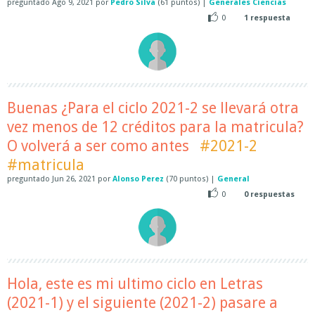
preguntado
Ago 9, 2021
por
Pedro Silva
(
61
puntos)
|
Generales Ciencias
0
1
respuesta
Buenas ¿Para el ciclo 2021-2 se llevará otra
vez menos de 12 créditos para la matricula?
O volverá a ser como antes
#2021-2
#matricula
preguntado
Jun 26, 2021
por
Alonso Perez
(
70
puntos)
|
General
0
0
respuestas
Hola, este es mi ultimo ciclo en Letras
(2021-1) y el siguiente (2021-2) pasare a