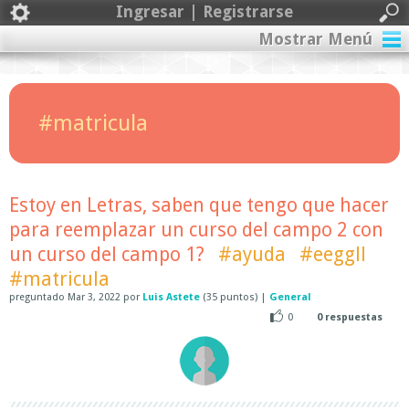
Ingresar | Registrarse
Mostrar Menú
#matricula
Estoy en Letras, saben que tengo que hacer
para reemplazar un curso del campo 2 con
un curso del campo 1?
#ayuda
#eeggll
#matricula
preguntado
Mar 3, 2022
por
Luis Astete
(
35
puntos)
|
General
0
0
respuestas