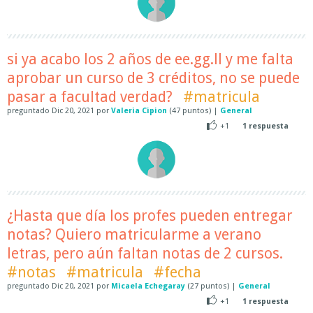
si ya acabo los 2 años de ee.gg.ll y me falta
aprobar un curso de 3 créditos, no se puede
pasar a facultad verdad?
#matricula
preguntado
Dic 20, 2021
por
Valeria Cipion
(
47
puntos)
|
General
+1
1
respuesta
¿Hasta que día los profes pueden entregar
notas? Quiero matricularme a verano
letras, pero aún faltan notas de 2 cursos.
#notas
#matricula
#fecha
preguntado
Dic 20, 2021
por
Micaela Echegaray
(
27
puntos)
|
General
+1
1
respuesta