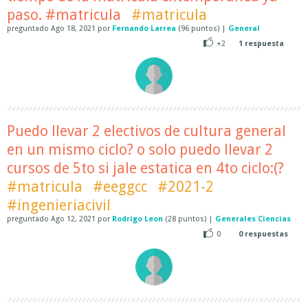
paso. #matricula
#matricula
preguntado
Ago 18, 2021
por
Fernando Larrea
(
96
puntos)
|
General
+2
1
respuesta
Puedo llevar 2 electivos de cultura general
en un mismo ciclo? o solo puedo llevar 2
cursos de 5to si jale estatica en 4to ciclo:(?
#matricula
#eeggcc
#2021-2
#ingenieriacivil
preguntado
Ago 12, 2021
por
Rodrigo Leon
(
28
puntos)
|
Generales Ciencias
0
0
respuestas