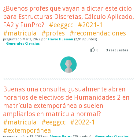
¿Buenos profes que vayan a dictar este ciclo
para Estructuras Discretas, Cálculo Aplicado,
FA2 y FunPro?
#eeggcc
#2021-1
#matricula
#profes
#recomendaciones
preguntado
Mar 3, 2022
por
Flavio Huaman
(
2,918
puntos)
|
Generales Ciencias
0
3
respuestas
Buenas una consulta, ¿usualmente abren
horarios de electivos de Humanidades 2 en
matrícula extemporánea o suelen
ampliarlos en matricula normal?
#matricula
#eeggcc
#2022-1
#extemporánea
preguntado
Ene 13, 2022
por
Alonso Perez
(
70
puntos)
|
Generales Ciencias