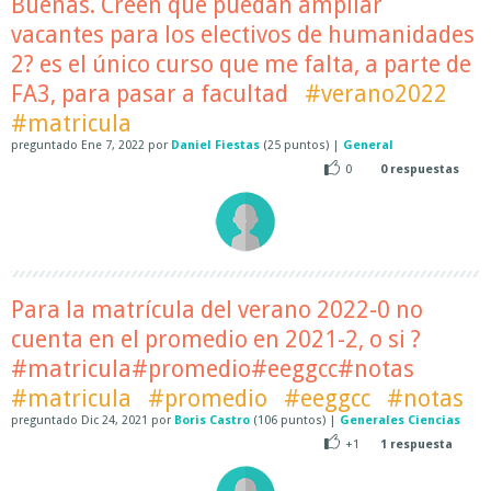
Buenas. Creen que puedan ampliar
vacantes para los electivos de humanidades
2? es el único curso que me falta, a parte de
FA3, para pasar a facultad
#verano2022
#matricula
preguntado
Ene 7, 2022
por
Daniel Fiestas
(
25
puntos)
|
General
0
0
respuestas
Para la matrícula del verano 2022-0 no
cuenta en el promedio en 2021-2, o si ?
#matricula#promedio#eeggcc#notas
#matricula
#promedio
#eeggcc
#notas
preguntado
Dic 24, 2021
por
Boris Castro
(
106
puntos)
|
Generales Ciencias
+1
1
respuesta