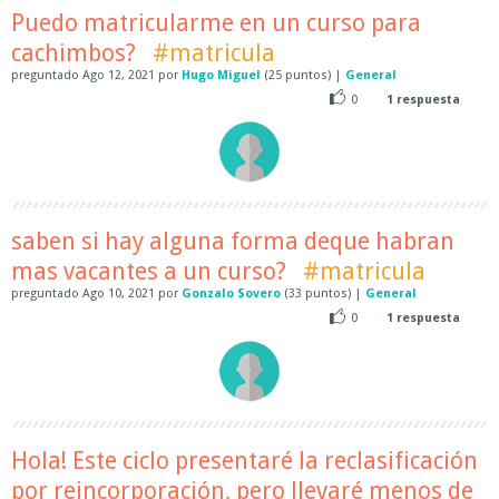
Puedo matricularme en un curso para
cachimbos?
#matricula
preguntado
Ago 12, 2021
por
Hugo Miguel
(
25
puntos)
|
General
0
1
respuesta
saben si hay alguna forma deque habran
mas vacantes a un curso?
#matricula
preguntado
Ago 10, 2021
por
Gonzalo Sovero
(
33
puntos)
|
General
0
1
respuesta
Hola! Este ciclo presentaré la reclasificación
por reincorporación, pero llevaré menos de