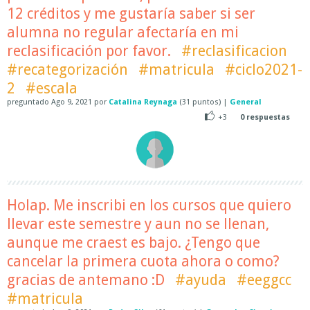
12 créditos y me gustaría saber si ser
alumna no regular afectaría en mi
reclasificación por favor.
#reclasificacion
#recategorización
#matricula
#ciclo2021-
2
#escala
preguntado
Ago 9, 2021
por
Catalina Reynaga
(
31
puntos)
|
General
+3
0
respuestas
Holap. Me inscribi en los cursos que quiero
llevar este semestre y aun no se llenan,
aunque me craest es bajo. ¿Tengo que
cancelar la primera cuota ahora o como?
gracias de antemano :D
#ayuda
#eeggcc
#matricula