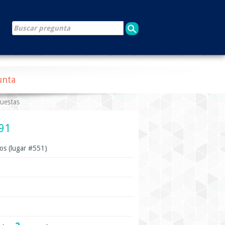
unta
puestas
291
s (lugar #
551
)