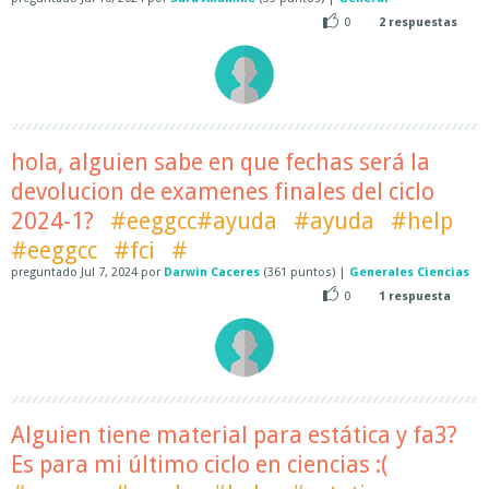
0
2
respuestas
hola, alguien sabe en que fechas será la
devolucion de examenes finales del ciclo
2024-1?
#eeggcc#ayuda
#ayuda
#help
#eeggcc
#fci
#
preguntado
Jul 7, 2024
por
Darwin Caceres
(
361
puntos)
|
Generales Ciencias
0
1
respuesta
Alguien tiene material para estática y fa3?
Es para mi último ciclo en ciencias :(