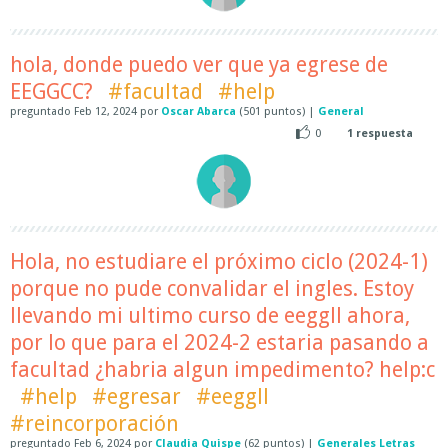
hola, donde puedo ver que ya egrese de
EEGGCC?
#facultad
#help
preguntado
Feb 12, 2024
por
Oscar Abarca
(
501
puntos)
|
General
0
1
respuesta
Hola, no estudiare el próximo ciclo (2024-1)
porque no pude convalidar el ingles. Estoy
llevando mi ultimo curso de eeggll ahora,
por lo que para el 2024-2 estaria pasando a
facultad ¿habria algun impedimento? help:c
#help
#egresar
#eeggll
#reincorporación
preguntado
Feb 6, 2024
por
Claudia Quispe
(
62
puntos)
|
Generales Letras