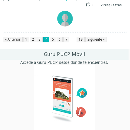
0
2
respuestas
...
« Anterior
1
2
3
4
5
6
7
19
Siguiente »
Gurú PUCP Móvil
Accede a Gurú PUCP desde donde te encuentres.