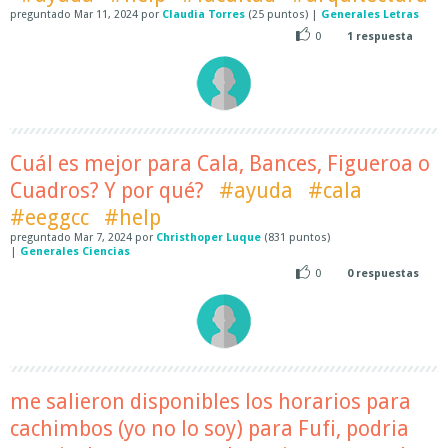
preguntado
Mar 11, 2024
por
Claudia Torres
(
25
puntos)
|
Generales Letras
0
1
respuesta
Cuál es mejor para Cala, Bances, Figueroa o
Cuadros? Y por qué?
#ayuda
#cala
#eeggcc
#help
preguntado
Mar 7, 2024
por
Christhoper Luque
(
831
puntos)
|
Generales Ciencias
0
0
respuestas
me salieron disponibles los horarios para
cachimbos (yo no lo soy) para Fufi, podria