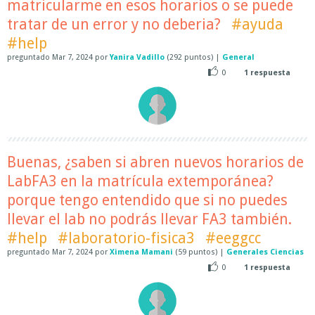
matricularme en esos horarios o se puede
tratar de un error y no deberia?
#ayuda
#help
preguntado
Mar 7, 2024
por
Yanira Vadillo
(
292
puntos)
|
General
0
1
respuesta
Buenas, ¿saben si abren nuevos horarios de
LabFA3 en la matrícula extemporánea?
porque tengo entendido que si no puedes
llevar el lab no podrás llevar FA3 también.
#help
#laboratorio-fisica3
#eeggcc
preguntado
Mar 7, 2024
por
Ximena Mamani
(
59
puntos)
|
Generales Ciencias
0
1
respuesta