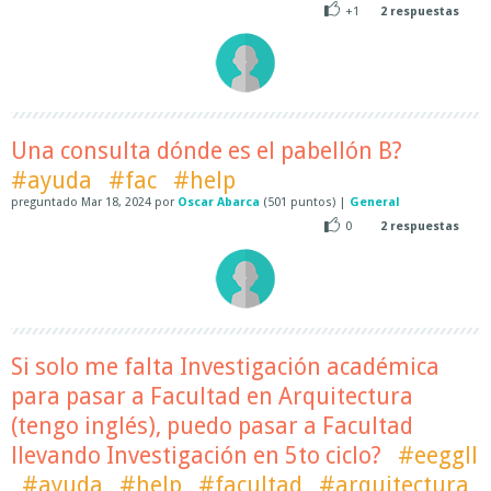
+1
2
respuestas
Una consulta dónde es el pabellón B?
#ayuda
#fac
#help
preguntado
Mar 18, 2024
por
Oscar Abarca
(
501
puntos)
|
General
0
2
respuestas
Si solo me falta Investigación académica
para pasar a Facultad en Arquitectura
(tengo inglés), puedo pasar a Facultad
llevando Investigación en 5to ciclo?
#eeggll
#ayuda
#help
#facultad
#arquitectura