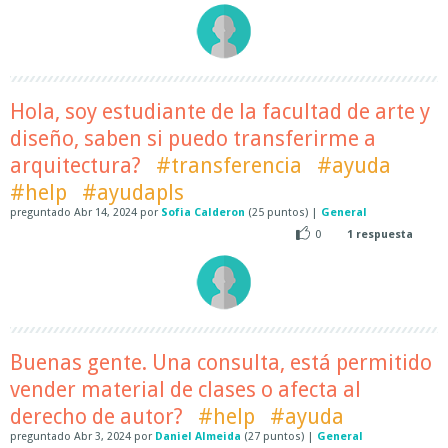
Hola, soy estudiante de la facultad de arte y
diseño, saben si puedo transferirme a
arquitectura?
#transferencia
#ayuda
#help
#ayudapls
preguntado
Abr 14, 2024
por
Sofia Calderon
(
25
puntos)
|
General
0
1
respuesta
Buenas gente. Una consulta, está permitido
vender material de clases o afecta al
derecho de autor?
#help
#ayuda
preguntado
Abr 3, 2024
por
Daniel Almeida
(
27
puntos)
|
General