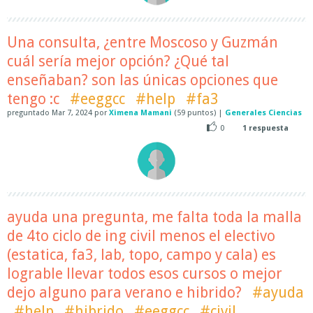
Una consulta, ¿entre Moscoso y Guzmán
cuál sería mejor opción? ¿Qué tal
enseñaban? son las únicas opciones que
tengo :c
#eeggcc
#help
#fa3
preguntado
Mar 7, 2024
por
Ximena Mamani
(
59
puntos)
|
Generales Ciencias
0
1
respuesta
ayuda una pregunta, me falta toda la malla
de 4to ciclo de ing civil menos el electivo
(estatica, fa3, lab, topo, campo y cala) es
lograble llevar todos esos cursos o mejor
dejo alguno para verano e hibrido?
#ayuda
#help
#hibrido
#eeggcc
#civil