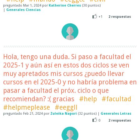
preguntado
Mar 1, 2024
por
Katherine Cherres
(
30
puntos)
|
Generales Ciencias
+1
2
respuestas
Hola, tengo una duda. Si paso a facultad el
2025-1 y aún así en estos dos ciclos se ven
muy apretados mis cursos ¿puedo llevar
cursos en el 2025-0 y no habría problema en
pasar a facultad el próx. ciclo o que
recomiendan? :( gracias
#help
#facultad
#helpmeplease
#eeggll
preguntado
Feb 21, 2024
por
Zuleika Napuri
(
32
puntos)
|
Generales Letras
0
2
respuestas