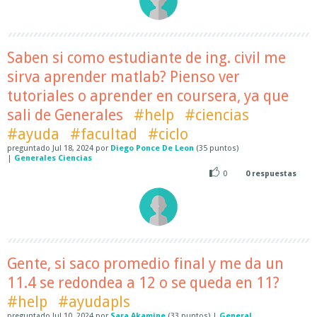
Saben si como estudiante de ing. civil me
sirva aprender matlab? Pienso ver
tutoriales o aprender en coursera, ya que
sali de Generales
#help
#ciencias
#ayuda
#facultad
#ciclo
preguntado
Jul 18, 2024
por
Diego Ponce De Leon
(
35
puntos)
|
Generales Ciencias
0
0
respuestas
Gente, si saco promedio final y me da un
11.4 se redondea a 12 o se queda en 11?
#help
#ayudapls
preguntado
Jul 10, 2024
por
Sara Akamine
(
33
puntos)
|
General