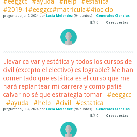
#eeggcc
#ayuda
#help
#estatica
#2019-1#eeggcc#matricula#4tociclo
preguntado
Jul 7, 2024
por
Lucia Melendez
(
94
puntos)
|
Generales Ciencias
0
0
respuestas
Llevar calvar y estática y todos los cursos de
civil (excepto el electivo) es lograble? Me han
comentado que estática es el curso que me
hará replantear mi carrera y como patié
calvar no sé que estrategia tomar
#eeggcc
#ayuda
#help
#civil
#estatica
preguntado
Jul 4, 2024
por
Lucia Melendez
(
94
puntos)
|
Generales Ciencias
0
0
respuestas