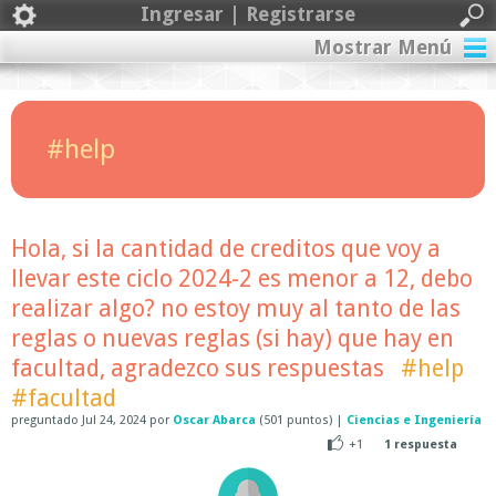
Ingresar | Registrarse
Mostrar Menú
#help
Hola, si la cantidad de creditos que voy a
llevar este ciclo 2024-2 es menor a 12, debo
realizar algo? no estoy muy al tanto de las
reglas o nuevas reglas (si hay) que hay en
facultad, agradezco sus respuestas
#help
#facultad
preguntado
Jul 24, 2024
por
Oscar Abarca
(
501
puntos)
|
Ciencias e Ingeniería
+1
1
respuesta