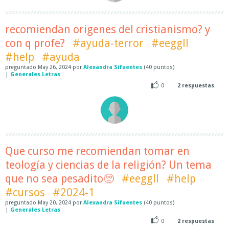
recomiendan origenes del cristianismo? y
con q profe?
#ayuda-terror
#eeggll
#help
#ayuda
preguntado
May 26, 2024
por
Alexandra Sifuentes
(
40
puntos)
|
Generales Letras
0
2
respuestas
Que curso me recomiendan tomar en
teología y ciencias de la religión? Un tema
que no sea pesadito🥺
#eeggll
#help
#cursos
#2024-1
preguntado
May 20, 2024
por
Alexandra Sifuentes
(
40
puntos)
|
Generales Letras
0
2
respuestas