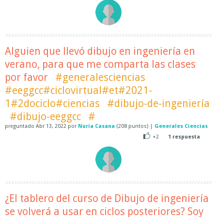
Alguien que llevó dibujo en ingeniería en
verano, para que me comparta las clases
por favor
#generalesciencias
#eeggcc#ciclovirtual#et#2021-
1#2dociclo#ciencias
#dibujo-de-ingeniería
#dibujo-eeggcc
#
preguntado
Abr 13, 2022
por
Nuria Casana
(
208
puntos)
|
Generales Ciencias
+2
1
respuesta
¿El tablero del curso de Dibujo de ingeniería
se volverá a usar en ciclos posteriores? Soy