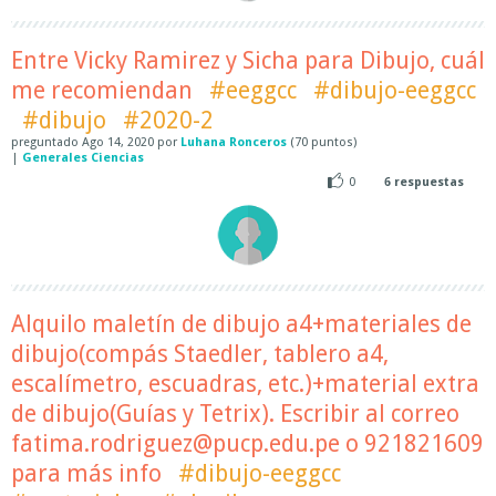
Entre Vicky Ramirez y Sicha para Dibujo, cuál
me recomiendan
#eeggcc
#dibujo-eeggcc
#dibujo
#2020-2
preguntado
Ago 14, 2020
por
Luhana Ronceros
(
70
puntos)
|
Generales Ciencias
0
6
respuestas
Alquilo maletín de dibujo a4+materiales de
dibujo(compás Staedler, tablero a4,
escalímetro, escuadras, etc.)+material extra
de dibujo(Guías y Tetrix). Escribir al correo
fatima.rodriguez@pucp.edu.pe o 921821609
para más info
#dibujo-eeggcc