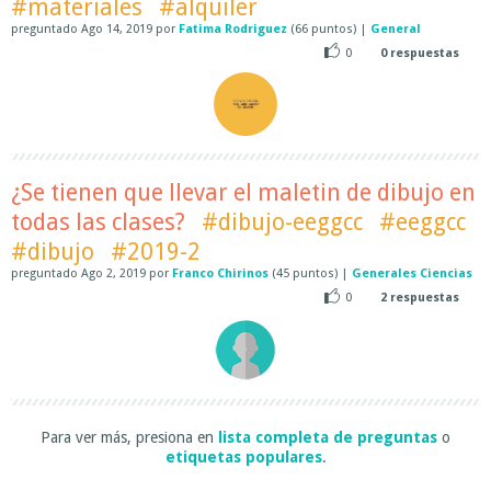
#materiales
#alquiler
preguntado
Ago 14, 2019
por
Fatima Rodriguez
(
66
puntos)
|
General
0
0
respuestas
¿Se tienen que llevar el maletin de dibujo en
todas las clases?
#dibujo-eeggcc
#eeggcc
#dibujo
#2019-2
preguntado
Ago 2, 2019
por
Franco Chirinos
(
45
puntos)
|
Generales Ciencias
0
2
respuestas
Para ver más, presiona en
lista completa de preguntas
o
etiquetas populares
.