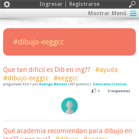
Ingresar | Registrarse
Mostrar Menú
#dibujo-eeggcc
Que tan dificil es Dib en ing??
#ayuda
#dibujo-eeggcc
#eeggcc
preguntado
Ene 1
por
Rodrigo Mendez
(
367
puntos)
|
Generales Ciencias
0
3
respuestas
Qué academia recomiendan para dibujo en