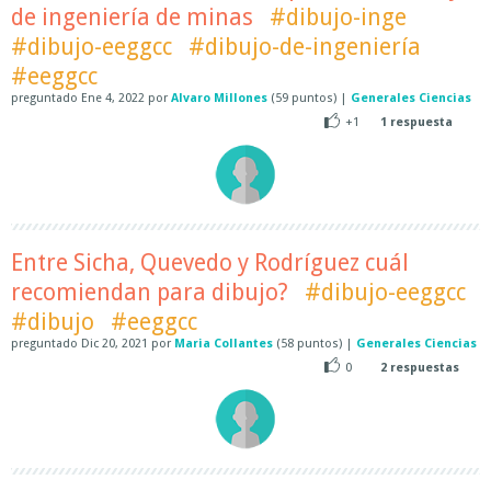
de ingeniería de minas
#dibujo-inge
#dibujo-eeggcc
#dibujo-de-ingeniería
#eeggcc
preguntado
Ene 4, 2022
por
Alvaro Millones
(
59
puntos)
|
Generales Ciencias
+1
1
respuesta
Entre Sicha, Quevedo y Rodríguez cuál
recomiendan para dibujo?
#dibujo-eeggcc
#dibujo
#eeggcc
preguntado
Dic 20, 2021
por
Maria Collantes
(
58
puntos)
|
Generales Ciencias
0
2
respuestas