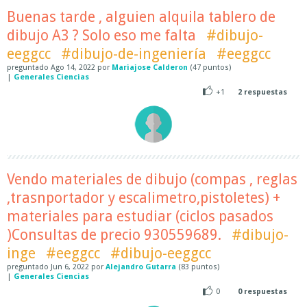
Buenas tarde , alguien alquila tablero de
dibujo A3 ? Solo eso me falta
#dibujo-
eeggcc
#dibujo-de-ingeniería
#eeggcc
preguntado
Ago 14, 2022
por
Mariajose Calderon
(
47
puntos)
|
Generales Ciencias
+1
2
respuestas
Vendo materiales de dibujo (compas , reglas
,trasnportador y escalimetro,pistoletes) +
materiales para estudiar (ciclos pasados
)Consultas de precio 930559689.
#dibujo-
inge
#eeggcc
#dibujo-eeggcc
preguntado
Jun 6, 2022
por
Alejandro Gutarra
(
83
puntos)
|
Generales Ciencias
0
0
respuestas