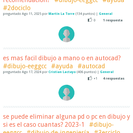
#2dociclo
preguntado
Ago 11, 2025
por
Martín La Torre
(
134
puntos)
|
General
0
1
respuesta
es mas facil dibujo a mano o en autocad?
#dibujo-eeggcc
#ayuda
#autocad
preguntado
Ago 17, 2024
por
Cristian Lactayo
(
406
puntos)
|
General
+1
4
respuestas
se puede eliminar alguna pd o pc en dibujo y
si es el caso cuantas? 2023-1
#dibujo-
eeggcc
#dibujo-de-ingeniería
#3erciclo