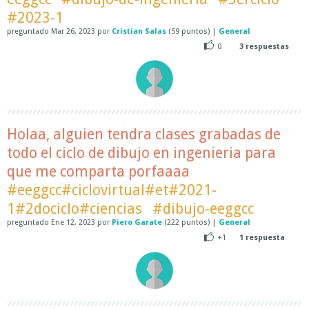
#2023-1
preguntado
Mar 26, 2023
por
Cristian Salas
(
59
puntos)
|
General
0
3
respuestas
Holaa, alguien tendra clases grabadas de
todo el ciclo de dibujo en ingenieria para
que me comparta porfaaaa
#eeggcc#ciclovirtual#et#2021-
1#2dociclo#ciencias
#dibujo-eeggcc
preguntado
Ene 12, 2023
por
Piero Garate
(
222
puntos)
|
General
+1
1
respuesta