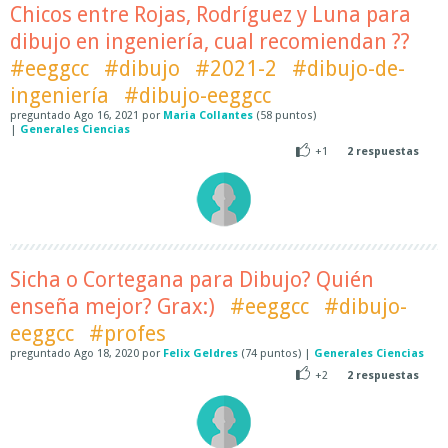
Chicos entre Rojas, Rodríguez y Luna para
dibujo en ingeniería, cual recomiendan ??
#eeggcc
#dibujo
#2021-2
#dibujo-de-
ingeniería
#dibujo-eeggcc
preguntado
Ago 16, 2021
por
Maria Collantes
(
58
puntos)
|
Generales Ciencias
+1
2
respuestas
Sicha o Cortegana para Dibujo? Quién
enseña mejor? Grax:)
#eeggcc
#dibujo-
eeggcc
#profes
preguntado
Ago 18, 2020
por
Felix Geldres
(
74
puntos)
|
Generales Ciencias
+2
2
respuestas