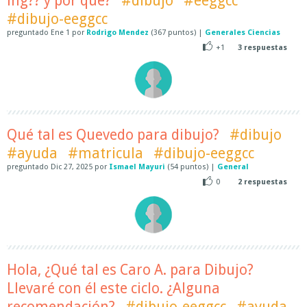
ing?? y por que?
#dibujo
#eeggcc
#dibujo-eeggcc
preguntado
Ene 1
por
Rodrigo Mendez
(
367
puntos)
|
Generales Ciencias
+1
3
respuestas
Qué tal es Quevedo para dibujo?
#dibujo
#ayuda
#matricula
#dibujo-eeggcc
preguntado
Dic 27, 2025
por
Ismael Mayuri
(
54
puntos)
|
General
0
2
respuestas
Hola, ¿Qué tal es Caro A. para Dibujo?
Llevaré con él este ciclo. ¿Alguna
recomendación?
#dibujo-eeggcc
#ayuda