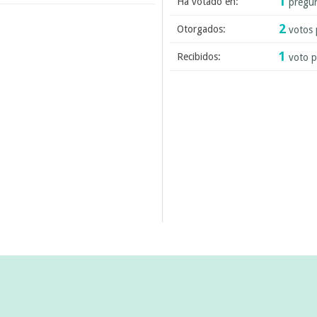
1
Ha votado en:
pregu
2
Otorgados:
votos 
1
Recibidos:
voto p