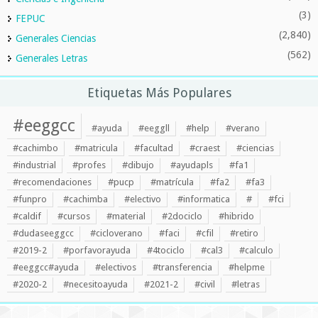
(3)
FEPUC
(2,840)
Generales Ciencias
(562)
Generales Letras
Etiquetas Más Populares
#eeggcc
#ayuda
#eeggll
#help
#verano
#cachimbo
#matricula
#facultad
#craest
#ciencias
#industrial
#profes
#dibujo
#ayudapls
#fa1
#recomendaciones
#pucp
#matrícula
#fa2
#fa3
#funpro
#cachimba
#electivo
#informatica
#
#fci
#caldif
#cursos
#material
#2dociclo
#hibrido
#dudaseeggcc
#cicloverano
#faci
#cfil
#retiro
#2019-2
#porfavorayuda
#4tociclo
#cal3
#calculo
#eeggcc#ayuda
#electivos
#transferencia
#helpme
#2020-2
#necesitoayuda
#2021-2
#civil
#letras