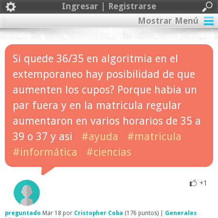
Ingresar | Registrarse
Mostrar Menú
Si quede 36/35 en algoritmia en el
extemporaneo hay posibilidad de que
aumenten los cupos? Porque habia un
par fuera y en la matricula regular
aumentaron en varios horarios de 35 a
39 o 37 y asi
#ayuda
#matricula
#informática
#ciencias
+1
preguntado
Mar 18
por
Cristopher Coba
(
176
puntos)
|
Generales