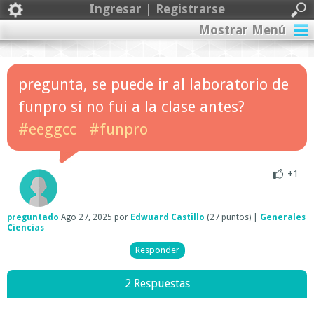
Ingresar | Registrarse
Mostrar Menú
pregunta, se puede ir al laboratorio de
funpro si no fui a la clase antes?
#eeggcc
#funpro
+1
preguntado
Ago 27, 2025
por
Edwuard Castillo
(
27
puntos)
|
Generales
Ciencias
2 Respuestas