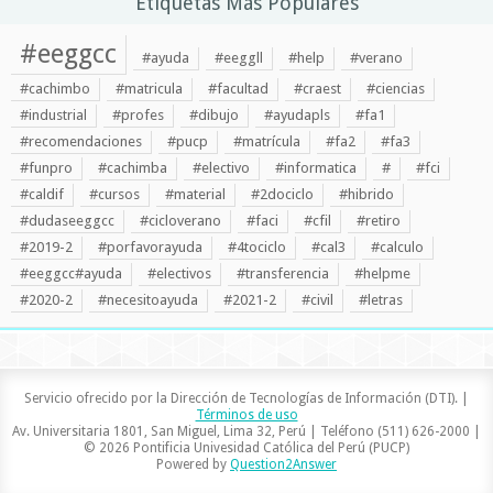
Etiquetas Más Populares
#eeggcc
#ayuda
#eeggll
#help
#verano
#cachimbo
#matricula
#facultad
#craest
#ciencias
#industrial
#profes
#dibujo
#ayudapls
#fa1
#recomendaciones
#pucp
#matrícula
#fa2
#fa3
#funpro
#cachimba
#electivo
#informatica
#
#fci
#caldif
#cursos
#material
#2dociclo
#hibrido
#dudaseeggcc
#cicloverano
#faci
#cfil
#retiro
#2019-2
#porfavorayuda
#4tociclo
#cal3
#calculo
#eeggcc#ayuda
#electivos
#transferencia
#helpme
#2020-2
#necesitoayuda
#2021-2
#civil
#letras
Servicio ofrecido por la Dirección de Tecnologías de Información (DTI). |
Términos de uso
Av. Universitaria 1801, San Miguel, Lima 32, Perú | Teléfono (511) 626-2000 |
© 2026 Pontificia Univesidad Católica del Perú (PUCP)
Powered by
Question2Answer