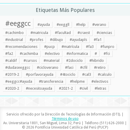
Etiquetas Más Populares
#eeggcc
#ayuda
#eeggll
#help
#verano
#cachimbo
#matricula
#facultad
#craest
#ciencias
#industrial
#profes
#dibujo
#ayudapls
#fa1
#recomendaciones
#pucp
#matrícula
#fa3
#funpro
#fa2
#cachimba
#electivo
#informatica
#
#fci
#caldif
#cursos
#material
#2dociclo
#hibrido
#dudaseeggcc
#cicloverano
#faci
#cfil
#retiro
#2019-2
#porfavorayuda
#4tociclo
#cal3
#calculo
#eeggcc#ayuda
#transferencia
#helpme
#electivos
#2020-2
#necesitoayuda
#2021-2
#civil
#letras
Servicio ofrecido por la Dirección de Tecnologías de Información (DTI). |
Términos de uso
Av. Universitaria 1801, San Miguel, Lima 32, Perú | Teléfono (511) 626-2000 |
© 2026 Pontificia Univesidad Católica del Perú (PUCP)