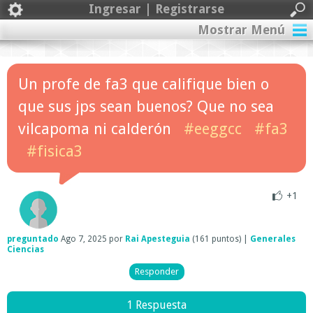
Ingresar | Registrarse
Mostrar Menú
Un profe de fa3 que califique bien o
que sus jps sean buenos? Que no sea
vilcapoma ni calderón
#eeggcc
#fa3
#fisica3
+1
preguntado
Ago 7, 2025
por
Rai Apesteguia
(
161
puntos)
|
Generales
Ciencias
1 Respuesta