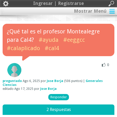
Ingresar | Registrarse
Mostrar Menú
¿Qué tal es el profesor Montealegre
para Cal4?
#ayuda
#eeggcc
#calaplicado
#cal4
0
preguntado
Ago 6, 2025
por
Jose Borja
(
506
puntos)
|
Generales
Ciencias
editado
Ago 17, 2025
por
Jose Borja
2 Respuestas