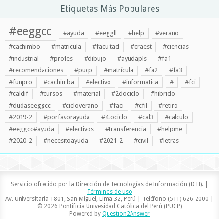
Etiquetas Más Populares
#eeggcc
#ayuda
#eeggll
#help
#verano
#cachimbo
#matricula
#facultad
#craest
#ciencias
#industrial
#profes
#dibujo
#ayudapls
#fa1
#recomendaciones
#pucp
#matrícula
#fa2
#fa3
#funpro
#cachimba
#electivo
#informatica
#
#fci
#caldif
#cursos
#material
#2dociclo
#hibrido
#dudaseeggcc
#cicloverano
#faci
#cfil
#retiro
#2019-2
#porfavorayuda
#4tociclo
#cal3
#calculo
#eeggcc#ayuda
#electivos
#transferencia
#helpme
#2020-2
#necesitoayuda
#2021-2
#civil
#letras
Servicio ofrecido por la Dirección de Tecnologías de Información (DTI). |
Términos de uso
Av. Universitaria 1801, San Miguel, Lima 32, Perú | Teléfono (511) 626-2000 |
© 2026 Pontificia Univesidad Católica del Perú (PUCP)
Powered by
Question2Answer