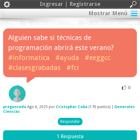
Ingresar | Registrarse
Mostrar Menú
Alguien sabe si técnicas de
programación abrirá este verano?
#informatica
#ayuda
#eeggcc
#clasesgrabadas
#fci
0
preguntado
Ago 6, 2025
por
Cristopher Coba
(
176
puntos)
|
Generales
Ciencias
1 Respuesta