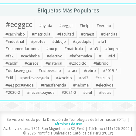
Etiquetas Más Populares
#eeggcc
#ayuda
#eeggll
#help
#verano
#cachimbo
#matricula
#facultad
#craest
#ciencias
#industrial
#profes
#dibujo
#ayudapls
#fa1
#recomendaciones
#pucp
#matrícula
#fa3
#funpro
#fa2
#cachimba
#electivo
#informatica
#
#fci
#caldif
#cursos
#material
#2dociclo
#hibrido
#dudaseeggcc
#cicloverano
#faci
#retiro
#2019-2
#cfil
#porfavorayuda
#4tociclo
#cal3
#calculo
#eeggcc#ayuda
#transferencia
#helpme
#electivos
#2020-2
#necesitoayuda
#2021-2
#civil
#letras
Servicio ofrecido por la Dirección de Tecnologías de Información (DTI). |
Términos de uso
Av. Universitaria 1801, San Miguel, Lima 32, Perú | Teléfono (511) 626-2000 |
© 2026 Pontificia Univesidad Católica del Perú (PUCP)