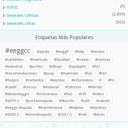
(3)
FEPUC
(2,839)
Generales Ciencias
(562)
Generales Letras
Etiquetas Más Populares
#eeggcc
#ayuda
#eeggll
#help
#verano
#cachimbo
#matricula
#facultad
#craest
#ciencias
#industrial
#profes
#dibujo
#ayudapls
#fa1
#recomendaciones
#pucp
#matrícula
#fa2
#fa3
#funpro
#cachimba
#electivo
#informatica
#
#fci
#caldif
#cursos
#material
#2dociclo
#hibrido
#dudaseeggcc
#cicloverano
#faci
#cfil
#retiro
#2019-2
#porfavorayuda
#4tociclo
#cal3
#calculo
#eeggcc#ayuda
#transferencia
#helpme
#electivos
#2020-2
#necesitoayuda
#2021-2
#civil
#letras