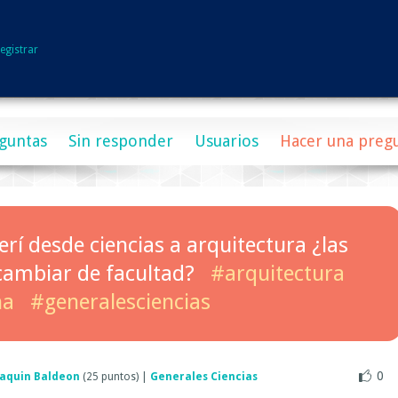
egistrar
guntas
Sin responder
Usuarios
Hacer una preg
erí desde ciencias a arquitectura ¿las
 cambiar de facultad?
#arquitectura
na
#generalesciencias
0
oaquin Baldeon
(
25
puntos)
|
Generales Ciencias