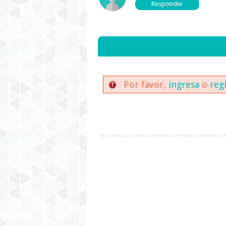
Por favor,
ingresa
o
reg