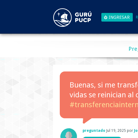
R
Pre
Buenas, si me transf
vidas se reinician al
#transferenciainter
preguntado
Jul 19, 2025
por
J