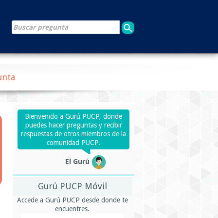
unta
Bienvenido a Gurú PUCP, donde
puedes hacer preguntas y recibir
respuestas de otros miembros de la
comunidad PUCP.
El Gurú
Gurú PUCP Móvil
Accede a Gurú PUCP desde donde te
encuentres.