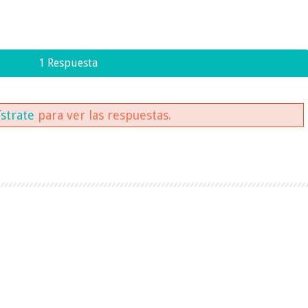
1 Respuesta
ístrate
para ver las respuestas.