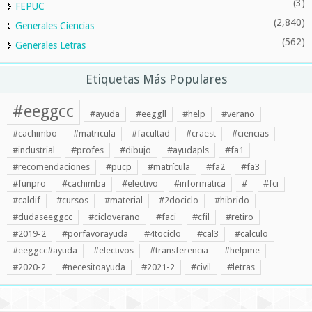
(3)
FEPUC
(2,840)
Generales Ciencias
(562)
Generales Letras
Etiquetas Más Populares
#eeggcc
#ayuda
#eeggll
#help
#verano
#cachimbo
#matricula
#facultad
#craest
#ciencias
#industrial
#profes
#dibujo
#ayudapls
#fa1
#recomendaciones
#pucp
#matrícula
#fa2
#fa3
#funpro
#cachimba
#electivo
#informatica
#
#fci
#caldif
#cursos
#material
#2dociclo
#hibrido
#dudaseeggcc
#cicloverano
#faci
#cfil
#retiro
#2019-2
#porfavorayuda
#4tociclo
#cal3
#calculo
#eeggcc#ayuda
#electivos
#transferencia
#helpme
#2020-2
#necesitoayuda
#2021-2
#civil
#letras