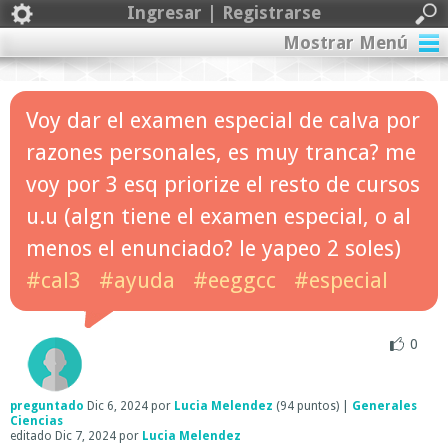
Ingresar | Registrarse
Mostrar Menú
Voy dar el examen especial de calva por
razones personales, es muy tranca? me
voy por 3 esq priorize el resto de cursos
u.u (algn tiene el examen especial, o al
menos el enunciado? le yapeo 2 soles)
#cal3
#ayuda
#eeggcc
#especial
0
preguntado
Dic 6, 2024
por
Lucia Melendez
(
94
puntos)
|
Generales
Ciencias
editado
Dic 7, 2024
por
Lucia Melendez