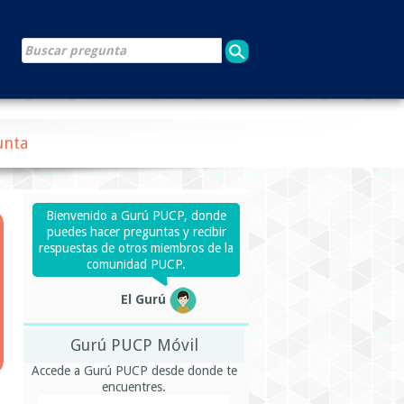
unta
Bienvenido a Gurú PUCP, donde
puedes hacer preguntas y recibir
respuestas de otros miembros de la
comunidad PUCP.
El Gurú
Gurú PUCP Móvil
Accede a Gurú PUCP desde donde te
encuentres.