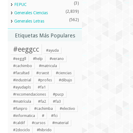
(3)
FEPUC
(2,839)
Generales Ciencias
(562)
Generales Letras
Etiquetas Más Populares
#eeggcc
#ayuda
#eeggll
#help
#verano
#cachimbo
#matricula
#facultad
#craest
#ciencias
#industrial
#profes
#dibujo
#ayudapls
#fa1
#recomendaciones
#pucp
#matrícula
#fa2
#fa3
#funpro
#cachimba
#electivo
#informatica
#
#fci
#caldif
#cursos
#material
#2dociclo
#hibrido