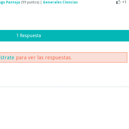
+1
ago Pantoja
(
99
puntos)
|
Generales Ciencias
1 Respuesta
ístrate
para ver las respuestas.