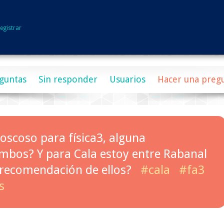
egistrar
guntas
Sin responder
Usuarios
Hacer una preg
Moscoso para física3, alguna
bos? Y para Cala estoy entre Rabanal
 recomendación de ellos?
#cala
#fa3
s