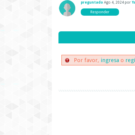
preguntado
Ago 4, 2024
por
Y
Por favor,
ingresa
o
reg