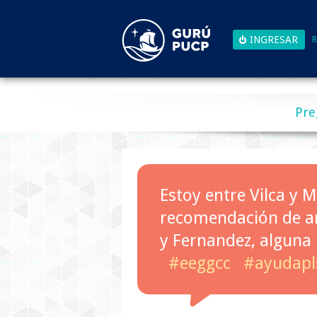
R
Pre
Estoy entre Vilca y 
recomendación de am
y Fernandez, alguna
#eeggcc
#ayudapl