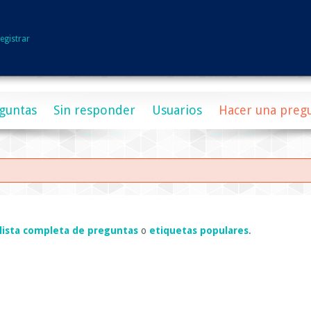
egistrar
guntas
Sin responder
Usuarios
Hacer una preg
lista completa de preguntas
o
etiquetas populares
.