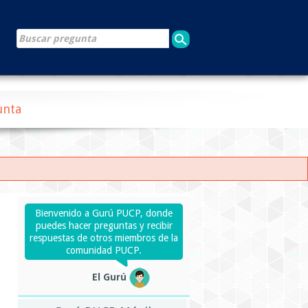
unta
Bienvenido a Gurú PUCP, donde
puedes hacer preguntas y recibir
respuestas de otros miembros de la
comunidad PUCP.
El Gurú