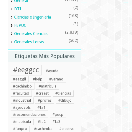
General
(2)
DTI
(168)
Ciencias e Ingeniería
(3)
FEPUC
(2,839)
Generales Ciencias
(562)
Generales Letras
Etiquetas Más Populares
#eeggcc
#ayuda
#eeggll
#help
#verano
#cachimbo
#matricula
#facultad
#craest
#ciencias
#industrial
#profes
#dibujo
#ayudapls
#fa1
#recomendaciones
#pucp
#matrícula
#fa2
#fa3
#funpro
#cachimba
#electivo