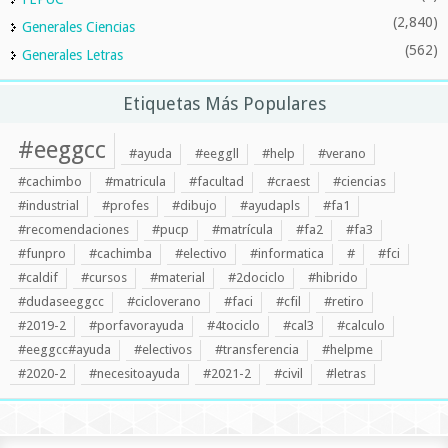
(2,840)
Generales Ciencias
(562)
Generales Letras
Etiquetas Más Populares
#eeggcc
#ayuda
#eeggll
#help
#verano
#cachimbo
#matricula
#facultad
#craest
#ciencias
#industrial
#profes
#dibujo
#ayudapls
#fa1
#recomendaciones
#pucp
#matrícula
#fa2
#fa3
#funpro
#cachimba
#electivo
#informatica
#
#fci
#caldif
#cursos
#material
#2dociclo
#hibrido
#dudaseeggcc
#cicloverano
#faci
#cfil
#retiro
#2019-2
#porfavorayuda
#4tociclo
#cal3
#calculo
#eeggcc#ayuda
#electivos
#transferencia
#helpme
#2020-2
#necesitoayuda
#2021-2
#civil
#letras