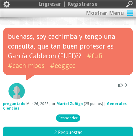
Ingresar | Registrarse
Mostrar Menú
buenass, soy cachimba y tengo una
consulta, que tan buen profesor es
García Calderon (FUFI)??
#fufi
#cachimbos
#eeggcc
0
preguntado
Mar 26, 2023
por
Mariel Zuñiga
(
25
puntos)
|
Generales
Ciencias
2 Respuestas