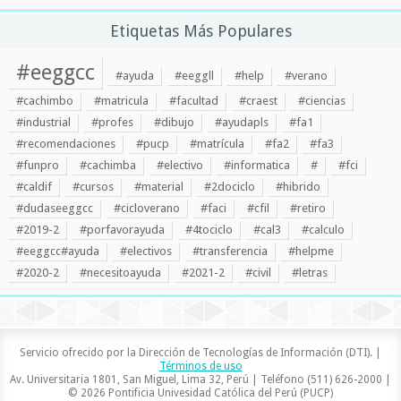
Etiquetas Más Populares
#eeggcc
#ayuda
#eeggll
#help
#verano
#cachimbo
#matricula
#facultad
#craest
#ciencias
#industrial
#profes
#dibujo
#ayudapls
#fa1
#recomendaciones
#pucp
#matrícula
#fa2
#fa3
#funpro
#cachimba
#electivo
#informatica
#
#fci
#caldif
#cursos
#material
#2dociclo
#hibrido
#dudaseeggcc
#cicloverano
#faci
#cfil
#retiro
#2019-2
#porfavorayuda
#4tociclo
#cal3
#calculo
#eeggcc#ayuda
#electivos
#transferencia
#helpme
#2020-2
#necesitoayuda
#2021-2
#civil
#letras
Servicio ofrecido por la Dirección de Tecnologías de Información (DTI). |
Términos de uso
Av. Universitaria 1801, San Miguel, Lima 32, Perú | Teléfono (511) 626-2000 |
© 2026 Pontificia Univesidad Católica del Perú (PUCP)