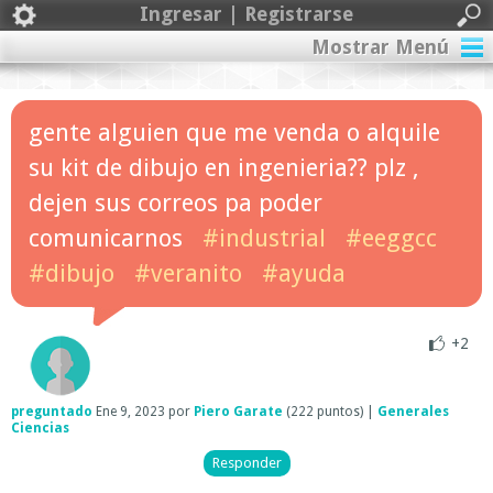
Ingresar | Registrarse
Mostrar Menú
gente alguien que me venda o alquile
su kit de dibujo en ingenieria?? plz ,
dejen sus correos pa poder
comunicarnos
#industrial
#eeggcc
#dibujo
#veranito
#ayuda
+2
preguntado
Ene 9, 2023
por
Piero Garate
(
222
puntos)
|
Generales
Ciencias