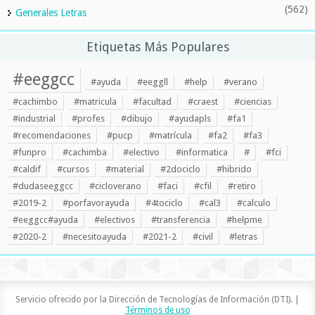
(562)
Generales Letras
Etiquetas Más Populares
#eeggcc
#ayuda
#eeggll
#help
#verano
#cachimbo
#matricula
#facultad
#craest
#ciencias
#industrial
#profes
#dibujo
#ayudapls
#fa1
#recomendaciones
#pucp
#matrícula
#fa2
#fa3
#funpro
#cachimba
#electivo
#informatica
#
#fci
#caldif
#cursos
#material
#2dociclo
#hibrido
#dudaseeggcc
#cicloverano
#faci
#cfil
#retiro
#2019-2
#porfavorayuda
#4tociclo
#cal3
#calculo
#eeggcc#ayuda
#electivos
#transferencia
#helpme
#2020-2
#necesitoayuda
#2021-2
#civil
#letras
Servicio ofrecido por la Dirección de Tecnologías de Información (DTI). |
Términos de uso