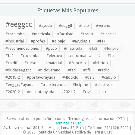
Etiquetas Más Populares
#eeggcc
#ayuda
#eeggll
#help
#verano
#cachimbo
#matricula
#facultad
#craest
#ciencias
#industrial
#profes
#dibujo
#ayudapls
#fa1
#recomendaciones
#pucp
#matrícula
#fa3
#funpro
#fa2
#cachimba
#electivo
#informatica
#
#fci
#caldif
#cursos
#material
#2dociclo
#hibrido
#dudaseeggcc
#cicloverano
#faci
#cfil
#retiro
#2019-2
#porfavorayuda
#4tociclo
#cal3
#calculo
#eeggcc#ayuda
#transferencia
#helpme
#electivos
#2020-2
#necesitoayuda
#2021-2
#civil
#letras
Servicio ofrecido por la Dirección de Tecnologías de Información (DTI). |
Términos de uso
Av. Universitaria 1801, San Miguel, Lima 32, Perú | Teléfono (511) 626-2000 |
© 2026 Pontificia Univesidad Católica del Perú (PUCP)