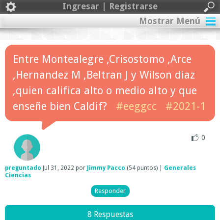
Ingresar | Registrarse
Mostrar Menú
Entre Montealegre ,Crisostomo ,Arce
,Hernandez M ,Beltran J y Wilson diaz
,quien califica alto o medio alto y que
enseñe bien Caldif?
#eeggcc
#2021-1
0
preguntado
Jul 31, 2022
por
Jimmy Pacco
(
54
puntos)
|
Generales
Ciencias
8 Respuestas