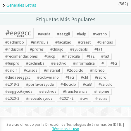
(562)
Generales Letras
Etiquetas Más Populares
#eeggcc
#ayuda
#eeggll
#help
#verano
#cachimbo
#matricula
#facultad
#craest
#ciencias
#industrial
#profes
#dibujo
#ayudapls
#fa1
#recomendaciones
#pucp
#matrícula
#fa2
#fa3
#funpro
#cachimba
#electivo
#informatica
#
#fci
#caldif
#cursos
#material
#2dociclo
#hibrido
#dudaseeggcc
#cicloverano
#faci
#cfil
#retiro
#2019-2
#porfavorayuda
#4tociclo
#cal3
#calculo
#eeggcc#ayuda
#electivos
#transferencia
#helpme
#2020-2
#necesitoayuda
#2021-2
#civil
#letras
Servicio ofrecido por la Dirección de Tecnologías de Información (DTI). |
Términos de uso