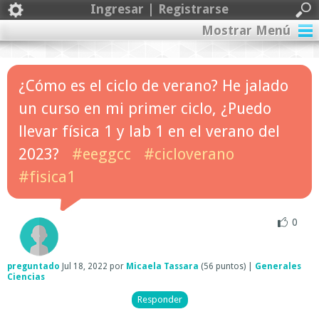
Ingresar | Registrarse
Mostrar Menú
¿Cómo es el ciclo de verano? He jalado
un curso en mi primer ciclo, ¿Puedo
llevar física 1 y lab 1 en el verano del
2023?
#eeggcc
#cicloverano
#fisica1
0
preguntado
Jul 18, 2022
por
Micaela Tassara
(
56
puntos)
|
Generales
Ciencias