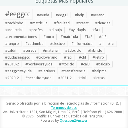
Etiquetas Más Populares
#eeggcc
#ayuda
#eeggll
#help
#verano
#cachimbo
#matricula
#facultad
#craest
#ciencias
#industrial
#profes
#dibujo
#ayudapls
#fa1
#recomendaciones
#pucp
#matrícula
#fa2
#fa3
#funpro
#cachimba
#electivo
#informatica
#
#fci
#caldif
#cursos
#material
#2dociclo
#hibrido
#dudaseeggcc
#cicloverano
#faci
#cfil
#retiro
#2019-2
#porfavorayuda
#4tociclo
#cal3
#calculo
#eeggcc#ayuda
#electivos
#transferencia
#helpme
#2020-2
#necesitoayuda
#2021-2
#civil
#letras
Servicio ofrecido por la Dirección de Tecnologías de Información (DTI). |
Términos de uso
Av. Universitaria 1801, San Miguel, Lima 32, Perú | Teléfono (511) 626-2000 |
© 2026 Pontificia Univesidad Católica del Perú (PUCP)
Powered by
Question2Answer