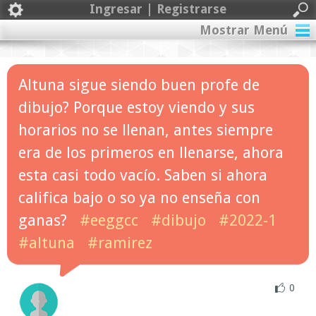
Ingresar | Registrarse
Mostrar Menú
Altuna sigue siendo buen profe de
dibujo? Porque estoy viendo y sus
horarios no se llenan, antes siempre
era de los primeros en llenarse, ahora
esta casi todo vacío. Saben si ahora
califica bajo o so ya no enseña con
ganas?
#eeggcc
#dibujo
#2022-1
#altuna
#ramirez
0