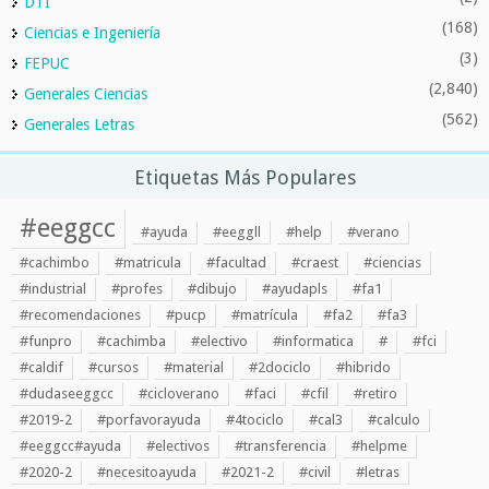
DTI
(168)
Ciencias e Ingeniería
(3)
FEPUC
(2,840)
Generales Ciencias
(562)
Generales Letras
Etiquetas Más Populares
#eeggcc
#ayuda
#eeggll
#help
#verano
#cachimbo
#matricula
#facultad
#craest
#ciencias
#industrial
#profes
#dibujo
#ayudapls
#fa1
#recomendaciones
#pucp
#matrícula
#fa2
#fa3
#funpro
#cachimba
#electivo
#informatica
#
#fci
#caldif
#cursos
#material
#2dociclo
#hibrido
#dudaseeggcc
#cicloverano
#faci
#cfil
#retiro
#2019-2
#porfavorayuda
#4tociclo
#cal3
#calculo
#eeggcc#ayuda
#electivos
#transferencia
#helpme
#2020-2
#necesitoayuda
#2021-2
#civil
#letras